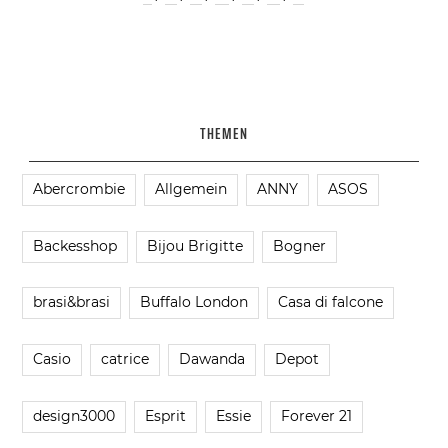
THEMEN
Abercrombie
Allgemein
ANNY
ASOS
Backesshop
Bijou Brigitte
Bogner
brasi&brasi
Buffalo London
Casa di falcone
Casio
catrice
Dawanda
Depot
design3000
Esprit
Essie
Forever 21