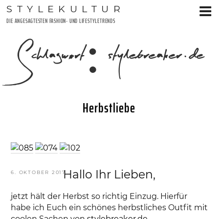
Zum
STYLEKULTUR
Inhalt
DIE ANGESAGTESTEN FASHION- UND LIFESTYLETRENDS
springen
Schlagwort:
stylebreaker.de
Herbstliebe
Hallo Ihr Lieben,
VERÖFFENTLICHT
6. OKTOBER 2017
AM
jetzt hält der Herbst so richtig Einzug. Hierfür
habe ich Euch ein schönes herbstliches Outfit mit
coolen Sachen von
stylebreaker.de