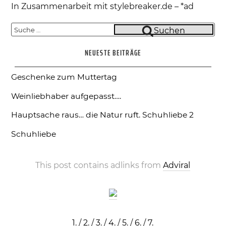
In Zusammenarbeit mit stylebreaker.de – *ad
Suche
Suchen
nach:
NEUESTE BEITRÄGE
Geschenke zum Muttertag
Weinliebhaber aufgepasst….
Hauptsache raus… die Natur ruft.
Schuhliebe 2
Schuhliebe
This post contains adlinks from
Adviral
1.
/
2.
/
3.
/
4.
/
5.
/
6.
/
7.