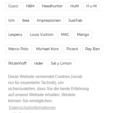
Gucci
H&M
Headhunter
HuM
H u M
Ichi
Ikea
Impressionen
JustFab
Lespecs
Louis Vuitton
MAC
Mango
Marco Polo
Michael Kors
Picard
Ray Ban
Ritzenhoff
räder
Sal y Limon
Diese Website verwendet Cookies (vorab
Smartbuyglasses
smash!
Steve Madden
nur für essentielle Technik), um
sicherzustellen, dass Sie die beste Erfahrung
Westwing
Younique
Zalando
Zara
auf unserer Website erhalten. Weitere
können Sie ermöglichen.
Datenschutzinformationen