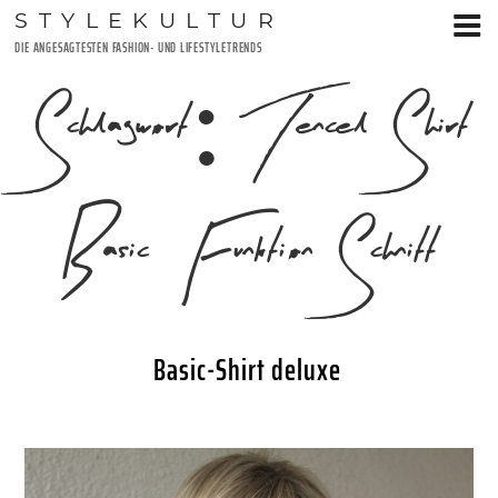
Zum
STYLEKULTUR
Inhalt
DIE ANGESAGTESTEN FASHION- UND LIFESTYLETRENDS
springen
Schlagwort:
Tencel Shirt
Basic Funktion Schnitt
Basic-Shirt deluxe