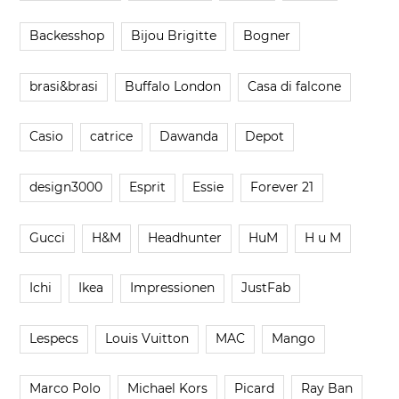
Backesshop
Bijou Brigitte
Bogner
brasi&brasi
Buffalo London
Casa di falcone
Casio
catrice
Dawanda
Depot
design3000
Esprit
Essie
Forever 21
Gucci
H&M
Headhunter
HuM
H u M
Ichi
Ikea
Impressionen
JustFab
Lespecs
Louis Vuitton
MAC
Mango
Marco Polo
Michael Kors
Picard
Ray Ban