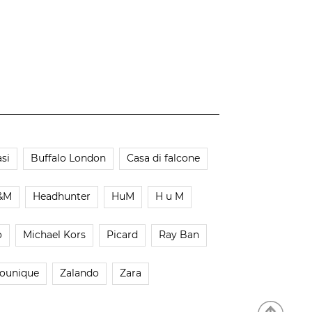
si
Buffalo London
Casa di falcone
&M
Headhunter
HuM
H u M
o
Michael Kors
Picard
Ray Ban
ounique
Zalando
Zara