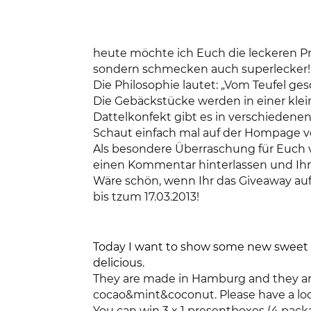
heute möchte ich Euch die leckeren Pr
sondern schmecken auch superlecker!
Die Philosophie lautet: „Vom Teufel ge
Die Gebäckstücke werden in einer klei
Dattelkonfekt gibt es in verschiedene
Schaut einfach mal auf der Hompage vor
Als besondere Überraschung für Euch ve
einen Kommentar hinterlassen und Ihr 
Wäre schön, wenn Ihr das Giveaway auf
bis tzum 17.03.2013!
Today I want to show some new sweet p
delicious.
They are made in Hamburg and they are
cocao&mint&coconut. Please have a lo
You can win 3 x 1 presentboxes (4 pack