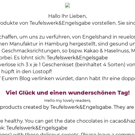
Hallo Ihr Lieben,
odukte von Teufelswerk&Engelsgabe vorstellen. Sie si
schaffen, um uns zu verführen, von Engelshand in reuel
nen Manufaktur in Hamburg hergestellt, sind gesund un
n Geschmacksrichtungen, so bspw. Kakao & Haselnuss, M
bei. Es lohnt sich:
Teufelswerk&Engelsgabe
rlose ich 3 x je 1 Geschenkset (beinhaltet 4 Sorten) von
hüpft in den Lostopf!
 Eurem Blog verlinken würdet, dann habt Ihr eine dop
Viel Glück und einen wunderschönen Tag!
Hello my lovely readers,
roducts created by Teufelswerk&Engelsgabe. They are r
 healthy. You can get the date chocolates in cacao&haz
ok:
Teufelswerk&Engelsgabe
ages) with these delicous sweets. Please leave a commen