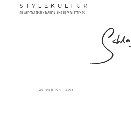
Zum
STYLEKULTUR
Inhalt
DIE ANGESAGTESTEN FASHION- UND LIFESTYLETRENDS
springen
Schl
VERÖFFENTLICHT
26. FEBRUAR 2013
AM