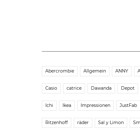
Abercrombie
Allgemein
ANNY
Casio
catrice
Dawanda
Depot
Ichi
Ikea
Impressionen
JustFab
Ritzenhoff
räder
Sal y Limon
Sm