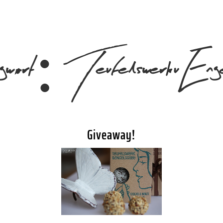
agwort:
TeufelswerkuEnge
Giveaway!