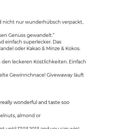
nd nicht nur wunderhübsch verpackt,
osen Genuss gewandelt.“
d einfach superlecker. Das
andel oder Kakao & Minze & Kokos.
 den leckeren Köstlichkeiten. Einfach
pelte Gewinnchnace! Givewaway läuft
eally wonderful and taste soo
elnuts, almond or
t until 17.03.2013 and you can win!