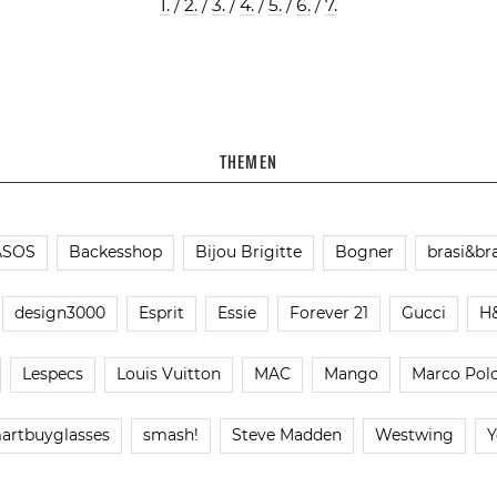
1.
/
2.
/
3.
/
4.
/
5.
/
6.
/
7.
THEMEN
ASOS
Backesshop
Bijou Brigitte
Bogner
brasi&bra
design3000
Esprit
Essie
Forever 21
Gucci
H
Lespecs
Louis Vuitton
MAC
Mango
Marco Pol
artbuyglasses
smash!
Steve Madden
Westwing
Y