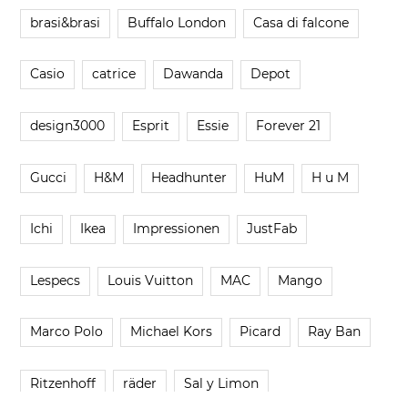
brasi&brasi
Buffalo London
Casa di falcone
Casio
catrice
Dawanda
Depot
design3000
Esprit
Essie
Forever 21
Gucci
H&M
Headhunter
HuM
H u M
Ichi
Ikea
Impressionen
JustFab
Lespecs
Louis Vuitton
MAC
Mango
Marco Polo
Michael Kors
Picard
Ray Ban
Ritzenhoff
räder
Sal y Limon