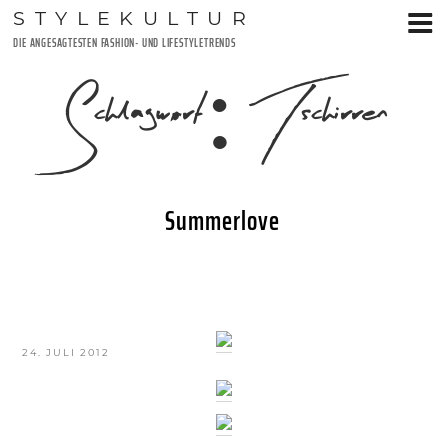
Zum
STYLEKULTUR
Inhalt
DIE ANGESAGTESTEN FASHION- UND LIFESTYLETRENDS
springen
Schlagwort:
Tschirren
Summerlove
VERÖFFENTLICHT
24. JULI 2012
AM