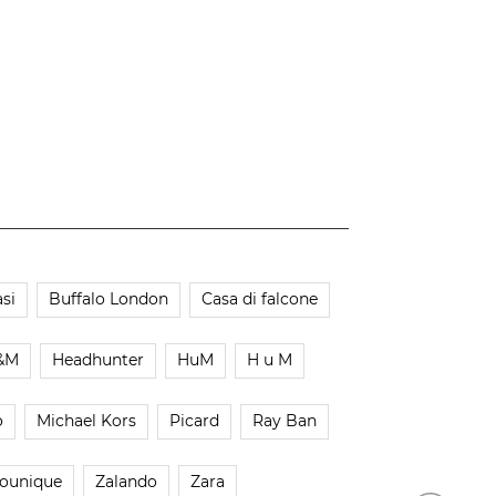
si
Buffalo London
Casa di falcone
&M
Headhunter
HuM
H u M
o
Michael Kors
Picard
Ray Ban
ounique
Zalando
Zara