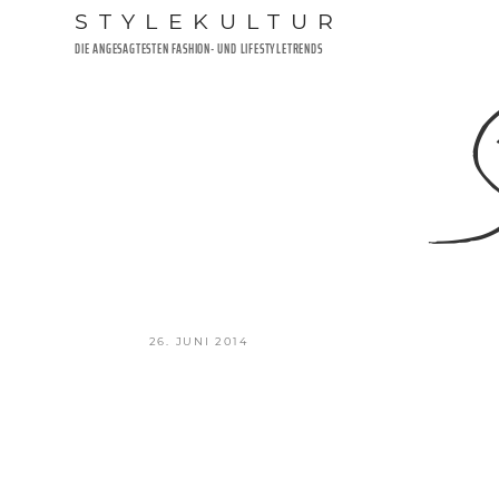
Zum
STYLEKULTUR
Inhalt
DIE ANGESAGTESTEN FASHION- UND LIFESTYLETRENDS
springen
S
VERÖFFENTLICHT
26. JUNI 2014
AM