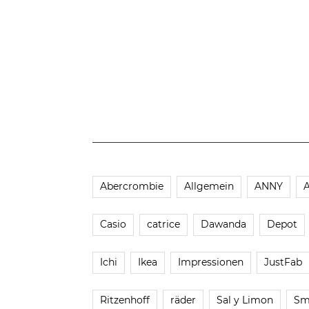
Abercrombie
Allgemein
ANNY
Casio
catrice
Dawanda
Depot
Ichi
Ikea
Impressionen
JustFab
Ritzenhoff
räder
Sal y Limon
Sm