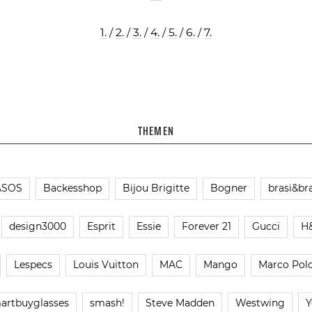
1.
/
2.
/
3.
/
4.
/
5.
/
6.
/
7.
THEMEN
ASOS
Backesshop
Bijou Brigitte
Bogner
brasi&bra
design3000
Esprit
Essie
Forever 21
Gucci
H
Lespecs
Louis Vuitton
MAC
Mango
Marco Pol
artbuyglasses
smash!
Steve Madden
Westwing
Y