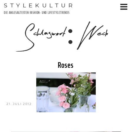
Zum
STYLEKULTUR
Inhalt
DIE ANGESAGTESTEN FASHION- UND LIFESTYLETRENDS
springen
Schlagwort:
Weck
Roses
VERÖFFENTLICHT
21. JULI 2012
AM