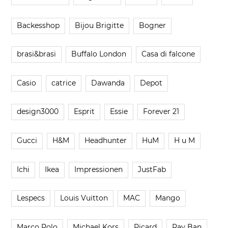
Backesshop
Bijou Brigitte
Bogner
brasi&brasi
Buffalo London
Casa di falcone
Casio
catrice
Dawanda
Depot
design3000
Esprit
Essie
Forever 21
Gucci
H&M
Headhunter
HuM
H u M
Ichi
Ikea
Impressionen
JustFab
Lespecs
Louis Vuitton
MAC
Mango
Marco Polo
Michael Kors
Picard
Ray Ban