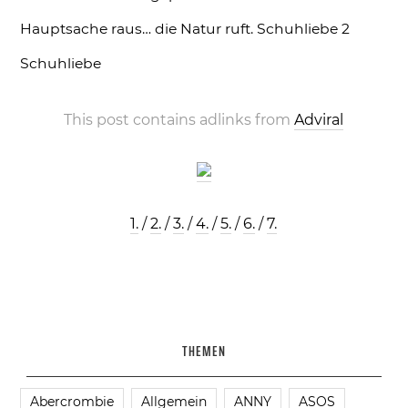
Hauptsache raus… die Natur ruft.
Schuhliebe 2
Schuhliebe
This post contains adlinks from
Adviral
1.
/
2.
/
3.
/
4.
/
5.
/
6.
/
7.
THEMEN
Abercrombie
Allgemein
ANNY
ASOS