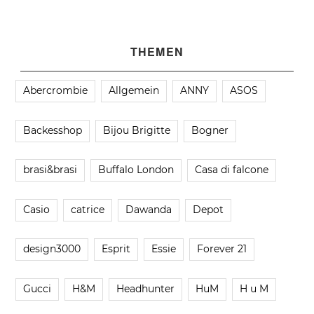
THEMEN
Abercrombie
Allgemein
ANNY
ASOS
Backesshop
Bijou Brigitte
Bogner
brasi&brasi
Buffalo London
Casa di falcone
Casio
catrice
Dawanda
Depot
design3000
Esprit
Essie
Forever 21
Gucci
H&M
Headhunter
HuM
H u M