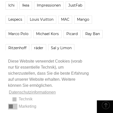
Ichi
Ikea
Impressionen
JustFab
Lespecs
Louis Vuitton
MAC
Mango
Marco Polo
Michael Kors
Picard
Ray Ban
Ritzenhoff
räder
Sal y Limon
Diese Website verwendet Cookies (vorab
Smartbuyglasses
smash!
Steve Madden
nur für essentielle Technik), um
sicherzustellen, dass Sie die beste Erfahrung
Westwing
Younique
Zalando
Zara
auf unserer Website erhalten. Weitere
können Sie ermöglichen.
Datenschutzinformationen
Technik
Marketing
Impressum
•
Datenschutzerklärung