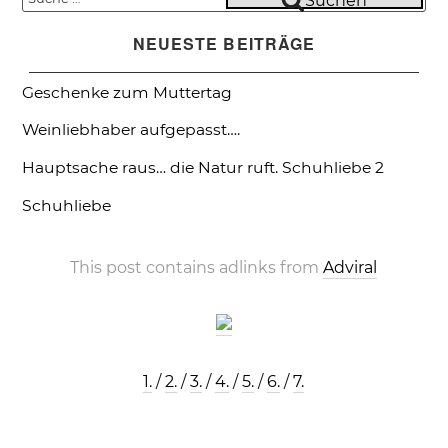
Suchen
nach:
NEUESTE BEITRÄGE
Geschenke zum Muttertag
Weinliebhaber aufgepasst….
Hauptsache raus… die Natur ruft.
Schuhliebe 2
Schuhliebe
This post contains adlinks from
Adviral
1.
/
2.
/
3.
/
4.
/
5.
/
6.
/
7.