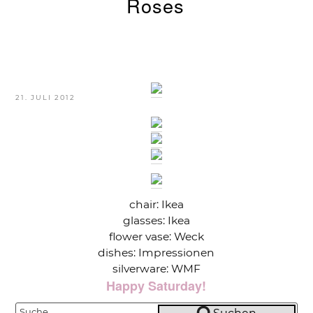
Roses
VERÖFFENTLICHT
21. JULI 2012
AM
chair: Ikea
glasses: Ikea
flower vase: Weck
dishes: Impressionen
silverware: WMF
Happy Saturday!
Suche