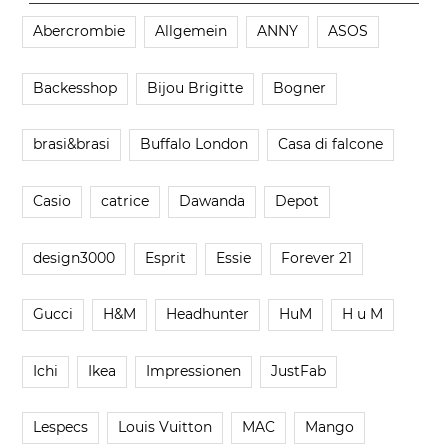
Abercrombie
Allgemein
ANNY
ASOS
Backesshop
Bijou Brigitte
Bogner
brasi&brasi
Buffalo London
Casa di falcone
Casio
catrice
Dawanda
Depot
design3000
Esprit
Essie
Forever 21
Gucci
H&M
Headhunter
HuM
H u M
Ichi
Ikea
Impressionen
JustFab
Lespecs
Louis Vuitton
MAC
Mango