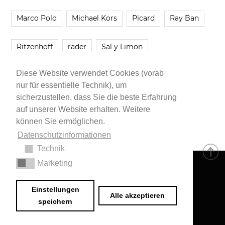
Marco Polo
Michael Kors
Picard
Ray Ban
Ritzenhoff
räder
Sal y Limon
Diese Website verwendet Cookies (vorab
Smartbuyglasses
smash!
Steve Madden
nur für essentielle Technik), um
sicherzustellen, dass Sie die beste Erfahrung
Westwing
Younique
Zalando
Zara
auf unserer Website erhalten. Weitere
können Sie ermöglichen.
Datenschutzinformationen
Technik
Marketing
Impressum
•
Datenschutzerklärung
© 2020 Dr. Sarah Schwab-Jung
Einstellungen
Alle akzeptieren
speichern