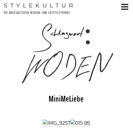
Zum
STYLEKULTUR
Inhalt
DIE ANGESAGTESTEN FASHION- UND LIFESTYLETRENDS
springen
Schlagwort:
WODEN
MiniMeLiebe