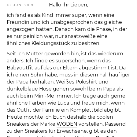
Hallo Ihr Lieben,
VERÖFFENTLICHT
18. JUNI 2019
AM
ich fand es als Kind immer super, wenn eine
Freundin und ich unabgesprochen das gleiche
angezogen hatten. Danach kam die Phase, in der
es nur peinlich war, nur ansatzweiße eine
ähnliches Kleidungsstück zu besitzen.
Seit ich Mutter geworden bin, ist das wiederum
anders. Ich finde es superschön, wenn das
Babyoutfit auf das der Eltern abgestimmt ist. Da
ich einen Sohn habe, muss in diesem Fall häufiger
der Papa herhalten. Weißes Poloshirt und
dunkelblaue Hose gehen sowohl beim Papa als
auch beim Mini-Me immer. Ich trage auch gerne
ähnliche Farben wie Luca und freue mich, wenn
das Outfit der Familie ein Komplettbild abgibt.
Heute möchte ich Euch deshalb die coolen
Sneakers der Marke
WODEN
vorstellen. Passend
zu den Sneakers für Erwachsene, gibt es den