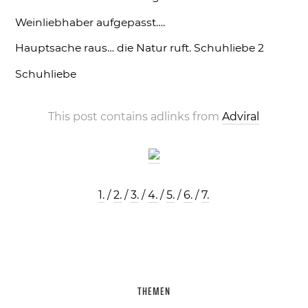
Weinliebhaber aufgepasst….
Hauptsache raus… die Natur ruft.
Schuhliebe 2
Schuhliebe
This post contains adlinks from
Adviral
1.
/
2.
/
3.
/
4.
/
5.
/
6.
/
7.
THEMEN