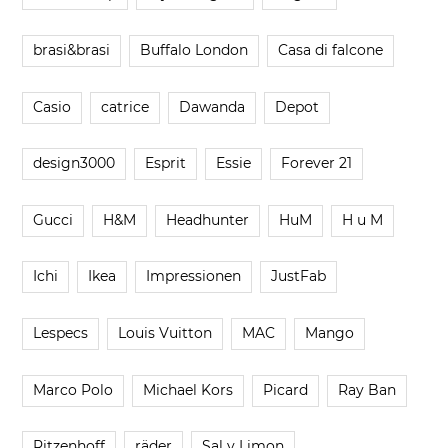
brasi&brasi
Buffalo London
Casa di falcone
Casio
catrice
Dawanda
Depot
design3000
Esprit
Essie
Forever 21
Gucci
H&M
Headhunter
HuM
H u M
Ichi
Ikea
Impressionen
JustFab
Lespecs
Louis Vuitton
MAC
Mango
Marco Polo
Michael Kors
Picard
Ray Ban
Ritzenhoff
räder
Sal y Limon