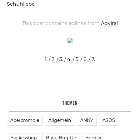
Schuhliebe
This post contains adlinks from
Adviral
1.
/
2.
/
3.
/
4.
/
5.
/
6.
/
7.
THEMEN
Abercrombie
Allgemein
ANNY
ASOS
Backesshop
Bijou Brigitte
Bogner