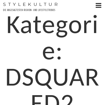
Zum
STYLEKULTUR
Inhalt
DIE ANGESAGTESTEN FASHION- UND LIFESTYLETRENDS
springen
Kategori
e:
DSQUAR