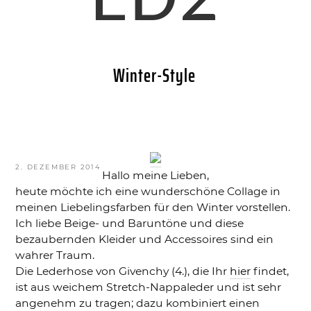
ED2
Winter-Style
VERÖFFENTLICHT
2. DEZEMBER 2014
Hallo meine Lieben,
AM
heute möchte ich eine wunderschöne Collage in
meinen Liebelingsfarben für den Winter vorstellen.
Ich liebe Beige- und Baruntöne und diese
bezaubernden Kleider und Accessoires sind ein
wahrer Traum.
Die Lederhose von Givenchy (4.), die Ihr
hier
findet,
ist aus weichem Stretch-Nappaleder und ist sehr
angenehm zu tragen; dazu kombiniert einen