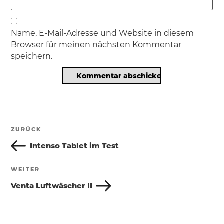
Name, E-Mail-Adresse und Website in diesem
Browser für meinen nächsten Kommentar
speichern.
Beitragsnavigation
ZURÜCK
Vorheriger
Beitrag
Intenso Tablet im Test
WEITER
Nächster
Beitrag
Venta Luftwäscher II