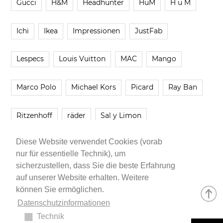
Gucci
H&M
Headhunter
HuM
H u M
Ichi
Ikea
Impressionen
JustFab
Lespecs
Louis Vuitton
MAC
Mango
Marco Polo
Michael Kors
Picard
Ray Ban
Ritzenhoff
räder
Sal y Limon
Diese Website verwendet Cookies (vorab
Smartbuyglasses
smash!
Steve Madden
nur für essentielle Technik), um
sicherzustellen, dass Sie die beste Erfahrung
Westwing
Younique
Zalando
Zara
auf unserer Website erhalten. Weitere
können Sie ermöglichen.
Datenschutzinformationen
Technik