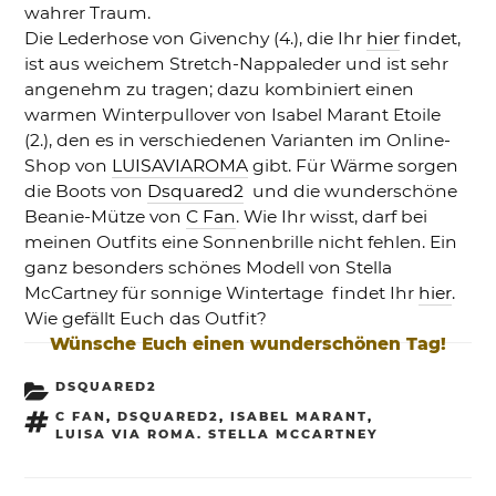
wahrer Traum.
Die Lederhose von Givenchy (4.), die Ihr
hier
findet,
ist aus weichem Stretch-Nappaleder und ist sehr
angenehm zu tragen; dazu kombiniert einen
warmen Winterpullover von Isabel Marant Etoile
(2.), den es in verschiedenen Varianten im Online-
Shop von
LUISAVIAROMA
gibt. Für Wärme sorgen
die Boots von
Dsquared2
und die wunderschöne
Beanie-Mütze von
C Fan
. Wie Ihr wisst, darf bei
meinen Outfits eine Sonnenbrille nicht fehlen. Ein
ganz besonders schönes Modell von Stella
McCartney für sonnige Wintertage findet Ihr
hier
.
Wie gefällt Euch das Outfit?
Wünsche Euch einen wunderschönen Tag!
KATEGORIEN
DSQUARED2
SCHLAGWÖRTER
C FAN
,
DSQUARED2
,
ISABEL MARANT
,
LUISA VIA ROMA. STELLA MCCARTNEY