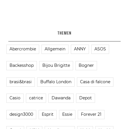
THEMEN
Abercrombie
Allgemein
ANNY
ASOS
Backesshop
Bijou Brigitte
Bogner
brasi&brasi
Buffalo London
Casa di falcone
Casio
catrice
Dawanda
Depot
design3000
Esprit
Essie
Forever 21