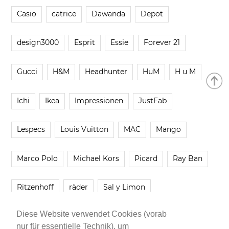
Casio
catrice
Dawanda
Depot
design3000
Esprit
Essie
Forever 21
Gucci
H&M
Headhunter
HuM
H u M
Ichi
Ikea
Impressionen
JustFab
Lespecs
Louis Vuitton
MAC
Mango
Marco Polo
Michael Kors
Picard
Ray Ban
Ritzenhoff
räder
Sal y Limon
Diese Website verwendet Cookies (vorab
Smartbuyglasses
smash!
Steve Madden
nur für essentielle Technik), um