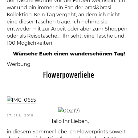
der Tasche wundervoll die Farben wechseln. Ich
war und bin immer ein Fan der brasi&brasi
Kollektion. Kein Tag vergeht, an dem ich nicht
eine dieser Taschen trage. Ich nehme sie
entweder mit zur Arbeit oder aber zum Shoppen
oder als Reisetasche…. Ihr seht, eine Tasche und
100 Möglichkeiten.
Wünsche Euch einen wunderschönen Tag!
Werbung
Flowerpowerliebe
VERÖFFENTLICHT
27. JULI 2018
AM
Hallo Ihr Lieben,
in diesem Sommer liebe ich Flowerprints soweit