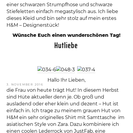
einer schwarzen Strumpfhose und schwarze
Stiefeletten einfach megastylisch aus. Ich liebe
dieses Kleid und bin sehr stolz auf mein erstes
H&M – Designerstück!
Wünsche Euch einen wunderschönen Tag!
Hutliebe
Hallo Ihr Lieben,
VERÖFFENTLICHT
3. NOVEMBER 2016
AM
die Frau von heute trägt Hut! In diesem Herbst
sind Hüte aktueller denn je. Ob groß und
ausladend oder eher klein und dezent – Hut ist
einfach in. Ich trage zu meinem grauen Hut von
H&M ein sehr originelles Shirt mit Samttasche im
asiatischen Style von Zara. Dazu kombiniere ich
einen coolen Lederrock von
JustFab
, eine