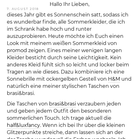
Hallo Ihr Lieben,
VERÖFFENTLICHT
7. AUGUST 2018
AM
dieses Jahr gibt es Sonnenschein satt, sodass ich
es wunderbar finde, alle Sommerkleider, die ich
im Schrank habe hoch und runter
auszuprobieren. Heute möchte ich Euch einen
Look mit meinem weißen Sommerkleid von
promod
zeigen. Eines meiner wenigen langen
Kleider besticht durch seine Leichtigkeit. Kein
anderes Kleid fühlt sich so leicht und locker beim
Tragen an wie dieses. Dazu kombiniere ich eine
Sonnebrille mit ockergelben Gestell von
H&M
und
natürlich eine meiner stylischen Taschen von
brasi&brasi.
Die Taschen von
brasi&brasi
verzaubern jeden
und geben jedem Outfit den besonderen
sommerlichen Touch. Ich trage aktuell die
half&luxfancy
. Wenn ich bei Ihr über die kleinen
Glitzerpunkte streiche, dann lassen sich an der