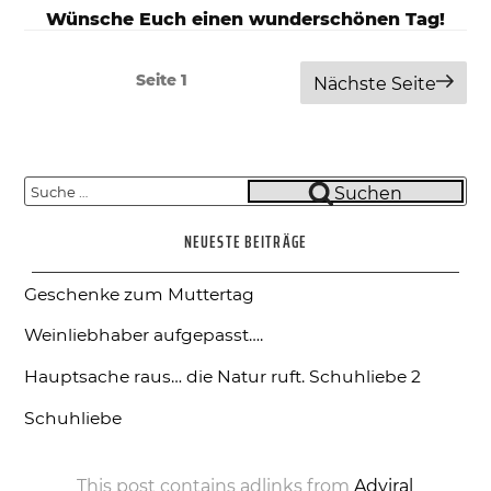
Wünsche Euch einen wunderschönen Tag!
Beitragsnavigation
Seite
1
Nächste Seite
Suche
Suchen
nach:
NEUESTE BEITRÄGE
Geschenke zum Muttertag
Weinliebhaber aufgepasst….
Hauptsache raus… die Natur ruft.
Schuhliebe 2
Schuhliebe
This post contains adlinks from
Adviral