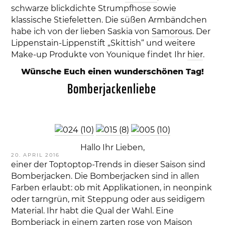
schwarze blickdichte Strumpfhose sowie
klassische Stiefeletten. Die süßen Armbändchen
habe ich von der lieben Saskia von
Samorous
. Der
Lippenstain-Lippenstift „Skittish“ und weitere
Make-up Produkte von Younique findet Ihr
hier
.
Wünsche Euch einen wunderschönen Tag!
Bomberjackenliebe
Hallo Ihr Lieben,
VERÖFFENTLICHT
20. APRIL 2016
AM
einer der Toptoptop-Trends in dieser Saison sind
Bomberjacken. Die Bomberjacken sind in allen
Farben erlaubt: ob mit Applikationen, in neonpink
oder tarngrün, mit Steppung oder aus seidigem
Material. Ihr habt die Qual der Wahl. Eine
Bomberjack in einem zarten rose von Maison