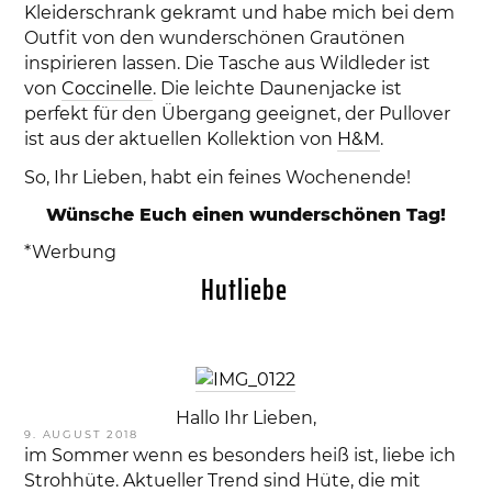
Kleiderschrank gekramt und habe mich bei dem
Outfit von den wunderschönen Grautönen
inspirieren lassen. Die Tasche aus Wildleder ist
von
Coccinelle
. Die leichte Daunenjacke ist
perfekt für den Übergang geeignet, der Pullover
ist aus der aktuellen Kollektion von
H&M
.
So, Ihr Lieben, habt ein feines Wochenende!
Wünsche Euch einen wunderschönen Tag!
*Werbung
Hutliebe
Hallo Ihr Lieben,
VERÖFFENTLICHT
9. AUGUST 2018
AM
im Sommer wenn es besonders heiß ist, liebe ich
Strohhüte. Aktueller Trend sind Hüte, die mit