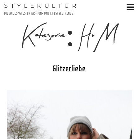
Zum
STYLEKULTUR
Inhalt
DIE ANGESAGTESTEN FASHION- UND LIFESTYLETRENDS
springen
Kategorie:
HuM
Glitzerliebe
VERÖFFENTLICHT
29. JANUAR 2019
AM