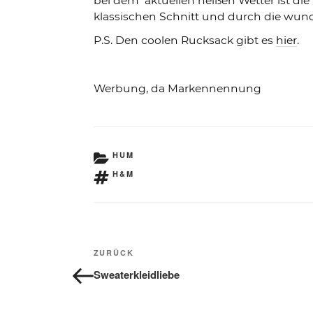
bei dem aktuellen heißen Wetter ist di
klassischen Schnitt und durch die wund
P.S. Den coolen Rucksack gibt es
hier
.
Werbung, da Markennennung
KATEGORIEN
HUM
SCHLAGWÖRTER
H&M
Beitragsnavigation
Vorheriger
ZURÜCK
Beitrag
Sweaterkleidliebe