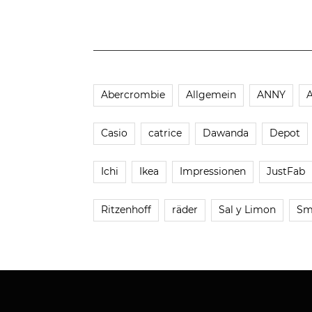
Abercrombie
Allgemein
ANNY
Casio
catrice
Dawanda
Depot
Ichi
Ikea
Impressionen
JustFab
Ritzenhoff
räder
Sal y Limon
Sm