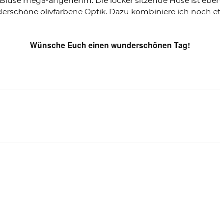
e Bluse mega-angenehm. Die locker sitzende Hose ist ebe
erschöne olivfarbene Optik. Dazu kombiniere ich noch e
Wünsche Euch einen wunderschönen Tag!