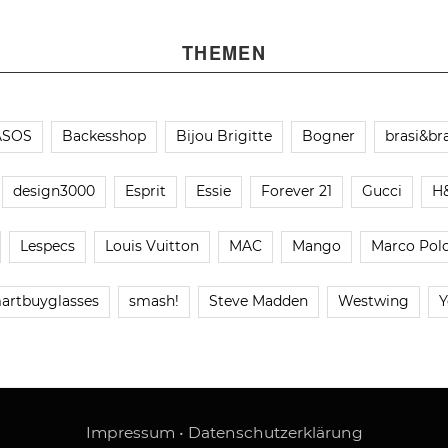
THEMEN
ASOS
Backesshop
Bijou Brigitte
Bogner
brasi&bra
design3000
Esprit
Essie
Forever 21
Gucci
H
Lespecs
Louis Vuitton
MAC
Mango
Marco Pol
artbuyglasses
smash!
Steve Madden
Westwing
Y
Impressum
•
Datenschutzerklärung