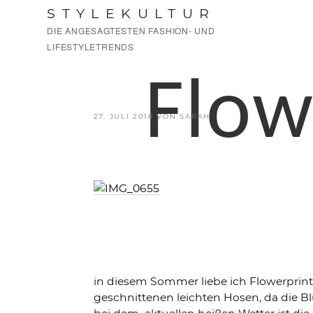
Zum
STYLEKULTUR
Inhalt
DIE ANGESAGTESTEN FASHION- UND
springen
LIFESTYLETRENDS
Flow
VERÖFFENTLICHT
27. JULI 2018
VON
SARAH
AM
in diesem Sommer liebe ich Flowerprints
geschnittenen leichten Hosen, da die Bl