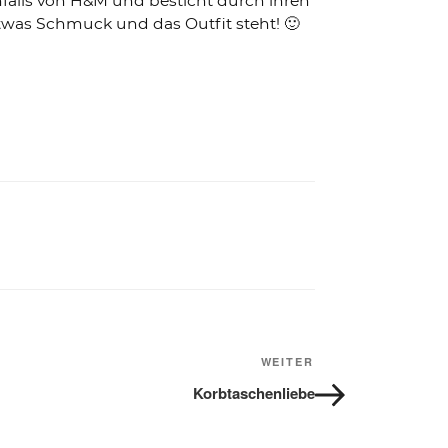
nfalls von H&M und besticht durch ihren
twas Schmuck und das Outfit steht! 🙂
WEITER
Nächster
Beitrag
Korbtaschenliebe