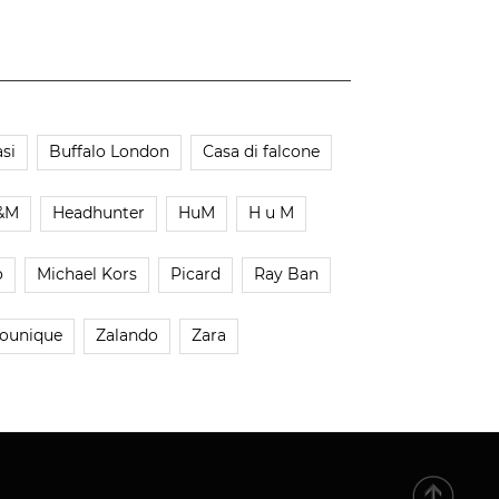
si
Buffalo London
Casa di falcone
&M
Headhunter
HuM
H u M
o
Michael Kors
Picard
Ray Ban
ounique
Zalando
Zara