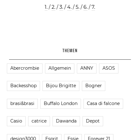
1.
/
2.
/
3.
/
4.
/
5.
/
6.
/
7.
THEMEN
Abercrombie
Allgemein
ANNY
ASOS
Backesshop
Bijou Brigitte
Bogner
brasi&brasi
Buffalo London
Casa di falcone
Casio
catrice
Dawanda
Depot
design3000
Esprit
Essie
Forever 21