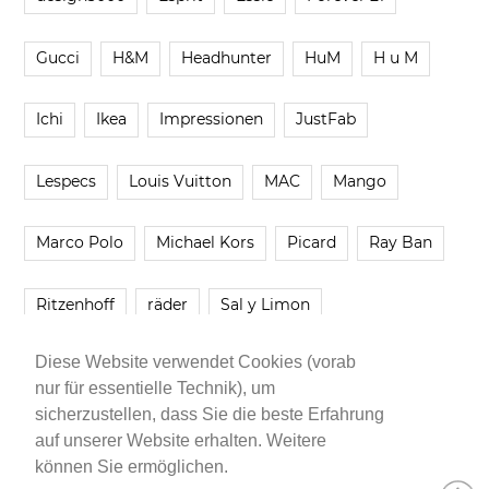
Gucci
H&M
Headhunter
HuM
H u M
Ichi
Ikea
Impressionen
JustFab
Lespecs
Louis Vuitton
MAC
Mango
Marco Polo
Michael Kors
Picard
Ray Ban
Ritzenhoff
räder
Sal y Limon
Diese Website verwendet Cookies (vorab
Smartbuyglasses
smash!
Steve Madden
nur für essentielle Technik), um
sicherzustellen, dass Sie die beste Erfahrung
Westwing
Younique
Zalando
Zara
auf unserer Website erhalten. Weitere
können Sie ermöglichen.