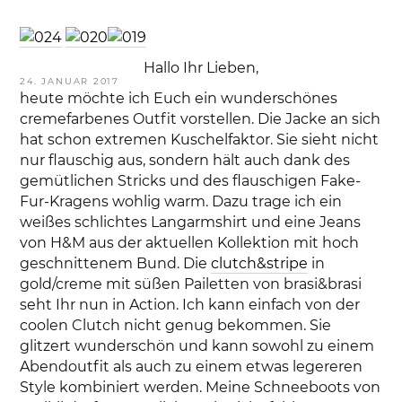
Hallo Ihr Lieben,
VERÖFFENTLICHT
24. JANUAR 2017
AM
heute möchte ich Euch ein wunderschönes
cremefarbenes Outfit vorstellen. Die Jacke an sich
hat schon extremen Kuschelfaktor. Sie sieht nicht
nur flauschig aus, sondern hält auch dank des
gemütlichen Stricks und des flauschigen Fake-
Fur-Kragens wohlig warm. Dazu trage ich ein
weißes schlichtes Langarmshirt und eine Jeans
von H&M aus der aktuellen Kollektion mit hoch
geschnittenem Bund. Die
clutch&stripe
in
gold/creme mit süßen Pailetten von brasi&brasi
seht Ihr nun in Action. Ich kann einfach von der
coolen Clutch nicht genug bekommen. Sie
glitzert wunderschön und kann sowohl zu einem
Abendoutfit als auch zu einem etwas legereren
Style kombiniert werden. Meine Schneeboots von