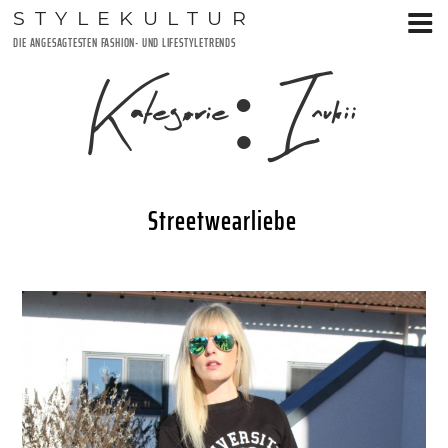
Zum
STYLEKULTUR
Inhalt
DIE ANGESAGTESTEN FASHION- UND LIFESTYLETRENDS
springen
Kategorie:
Inukii
Streetwearliebe
VERÖFFENTLICHT
29. JANUAR 2017
AM