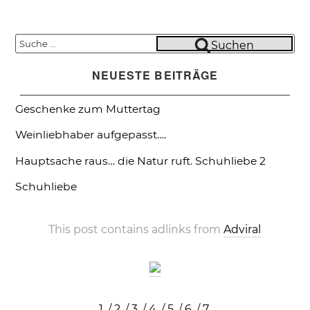
Suche
Suchen
nach:
NEUESTE BEITRÄGE
Geschenke zum Muttertag
Weinliebhaber aufgepasst….
Hauptsache raus… die Natur ruft.
Schuhliebe 2
Schuhliebe
This post contains adlinks from
Adviral
1.
/
2.
/
3.
/
4.
/
5.
/
6.
/
7.