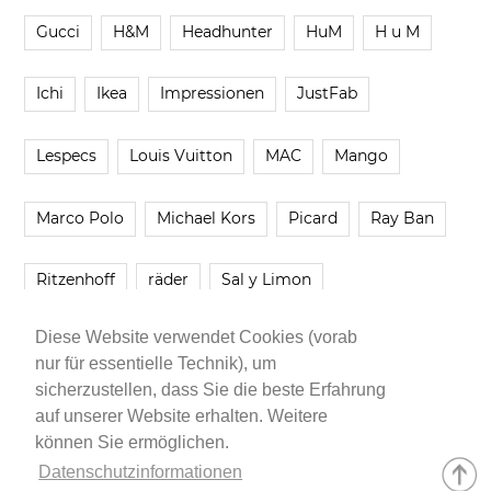
Gucci
H&M
Headhunter
HuM
H u M
Ichi
Ikea
Impressionen
JustFab
Lespecs
Louis Vuitton
MAC
Mango
Marco Polo
Michael Kors
Picard
Ray Ban
Ritzenhoff
räder
Sal y Limon
Diese Website verwendet Cookies (vorab
Smartbuyglasses
smash!
Steve Madden
nur für essentielle Technik), um
sicherzustellen, dass Sie die beste Erfahrung
Westwing
Younique
Zalando
Zara
auf unserer Website erhalten. Weitere
können Sie ermöglichen.
Datenschutzinformationen