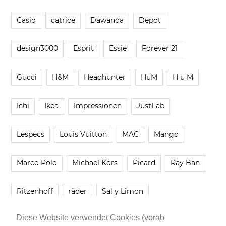
Casio
catrice
Dawanda
Depot
design3000
Esprit
Essie
Forever 21
Gucci
H&M
Headhunter
HuM
H u M
Ichi
Ikea
Impressionen
JustFab
Lespecs
Louis Vuitton
MAC
Mango
Marco Polo
Michael Kors
Picard
Ray Ban
Ritzenhoff
räder
Sal y Limon
Diese Website verwendet Cookies (vorab
Smartbuyglasses
smash!
Steve Madden