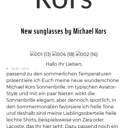
Kors
New sunglasses by Michael Kors
Hallo Ihr Lieben,
VERÖFFENTLICHT
8. JUNI 2015
AM
passend zu den sommerlichen Temperaturen
präsentiere ich Euch meine neue wunderschöne
Michael Kors Sonnenbrille. Im typischen Aviator-
Style und mit ein paar Nieten wirkt die
Sonnenbrille elegant, aber dennoch sportlich. In
den Sommermonaten favorsiere ich helle Töne
und deshalb sind meine Lieblingsoberteile helle
leichte Shirts, beispielsweise von Zara oder
Lacoste, das Ihr
hier
seht. Dazu passend noch ein