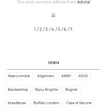
This post contains adlinks from
Adviral
1.
/
2.
/
3.
/
4.
/
5.
/
6.
/
7.
THEMEN
Abercrombie
Allgemein
ANNY
ASOS
Backesshop
Bijou Brigitte
Bogner
brasi&brasi
Buffalo London
Casa di falcone