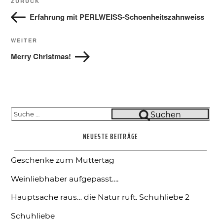
Vorheriger
ZURÜCK
Beitrag
Erfahrung mit PERLWEISS-Schoenheitszahnweiss
Nächster
WEITER
Beitrag
Merry Christmas!
Suche
Suchen
nach:
NEUESTE BEITRÄGE
Geschenke zum Muttertag
Weinliebhaber aufgepasst….
Hauptsache raus… die Natur ruft.
Schuhliebe 2
Schuhliebe