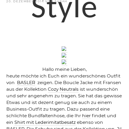
Style
VERÖFFENTLICHT
20. DEZEMBER 2014
VON
SARAH
AM
Hallo meine Lieben,
heute möchte ich Euch ein wunderschönes Outfit
von
BASLER
zeigen. Die Boucle Jacke mit Fransen
aus der Kollektion
Cozy Neutrals
ist wunderschön
und sehr angenehm zu tragen. Sie hat das gewisse
Etwas und ist dezent genug sie auch zu einem
Business-Outfit zu tragen. Dazu passend eine
schlichte Bundfaltenhose, die Ihr
hier
findet und
ein
Shirt mit Lederimitatbesatz
ebenso von
BASLER. Die Schuhe sind aus der Kollektion von Jil