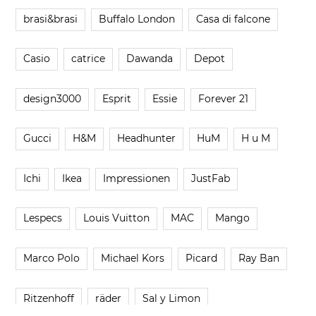
brasi&brasi
Buffalo London
Casa di falcone
Casio
catrice
Dawanda
Depot
design3000
Esprit
Essie
Forever 21
Gucci
H&M
Headhunter
HuM
H u M
Ichi
Ikea
Impressionen
JustFab
Lespecs
Louis Vuitton
MAC
Mango
Marco Polo
Michael Kors
Picard
Ray Ban
Ritzenhoff
räder
Sal y Limon