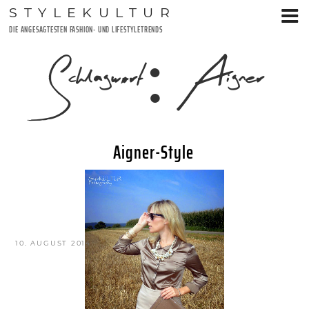
Zum
STYLEKULTUR
Inhalt
DIE ANGESAGTESTEN FASHION- UND LIFESTYLETRENDS
springen
Schlagwort:
Aigner
Aigner-Style
VERÖFFENTLICHT
10. AUGUST 2014
AM