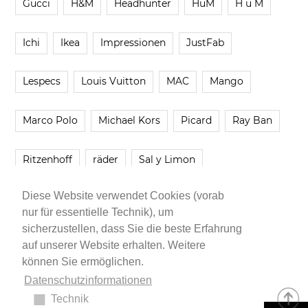
Gucci
H&M
Headhunter
HuM
H u M
Ichi
Ikea
Impressionen
JustFab
Lespecs
Louis Vuitton
MAC
Mango
Marco Polo
Michael Kors
Picard
Ray Ban
Ritzenhoff
räder
Sal y Limon
Diese Website verwendet Cookies (vorab
Smartbuyglasses
smash!
Steve Madden
nur für essentielle Technik), um
sicherzustellen, dass Sie die beste Erfahrung
Westwing
Younique
Zalando
Zara
auf unserer Website erhalten. Weitere
können Sie ermöglichen.
Datenschutzinformationen
Technik