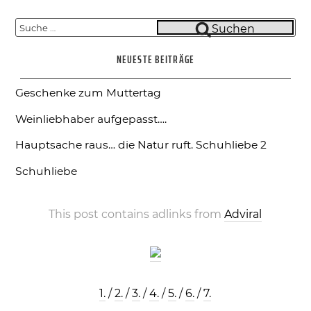
Suche
Suchen
nach:
NEUESTE BEITRÄGE
Geschenke zum Muttertag
Weinliebhaber aufgepasst….
Hauptsache raus… die Natur ruft.
Schuhliebe 2
Schuhliebe
This post contains adlinks from
Adviral
1.
/
2.
/
3.
/
4.
/
5.
/
6.
/
7.