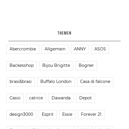
THEMEN
Abercrombie
Allgemein
ANNY
ASOS
Backesshop
Bijou Brigitte
Bogner
brasi&brasi
Buffalo London
Casa di falcone
Casio
catrice
Dawanda
Depot
design3000
Esprit
Essie
Forever 21