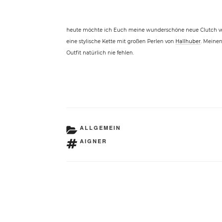
heute möchte ich Euch meine wunderschöne neue Clutch von 
eine stylische Kette mit großen Perlen von
Hallhuber
. Meinen
Outfit natürlich nie fehlen.
KATEGORIEN
ALLGEMEIN
SCHLAGWÖRTER
AIGNER