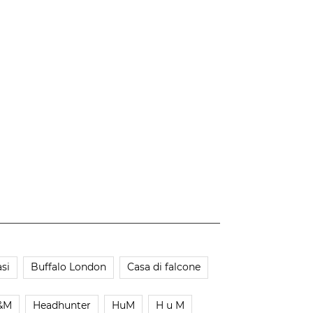
si
Buffalo London
Casa di falcone
&M
Headhunter
HuM
H u M