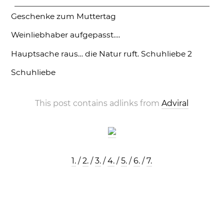
Geschenke zum Muttertag
Weinliebhaber aufgepasst….
Hauptsache raus… die Natur ruft.
Schuhliebe 2
Schuhliebe
This post contains adlinks from
Adviral
1.
/
2.
/
3.
/
4.
/
5.
/
6.
/
7.