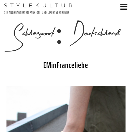
Zum
STYLEKULTUR
Inhalt
DIE ANGESAGTESTEN FASHION- UND LIFESTYLETRENDS
springen
Schlagwort:
Deutschland
EMinFranceliebe
VERÖFFENTLICHT
31. MAI 2016
AM