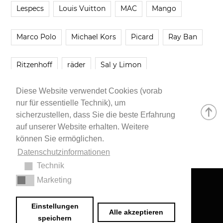
Lespecs
Louis Vuitton
MAC
Mango
Marco Polo
Michael Kors
Picard
Ray Ban
Ritzenhoff
räder
Sal y Limon
Diese Website verwendet Cookies (vorab
Smartbuyglasses
smash!
Steve Madden
nur für essentielle Technik), um
sicherzustellen, dass Sie die beste Erfahrung
Westwing
Younique
Zalando
Zara
auf unserer Website erhalten. Weitere
können Sie ermöglichen.
Datenschutzinformationen
Technik
Marketing
Impressum
•
Datenschutzerklärung
© 2020 Dr. Sarah Schwab-Jung
Einstellungen
Alle akzeptieren
speichern