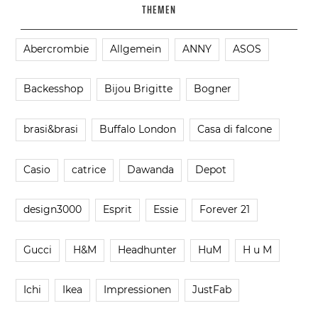
THEMEN
Abercrombie
Allgemein
ANNY
ASOS
Backesshop
Bijou Brigitte
Bogner
brasi&brasi
Buffalo London
Casa di falcone
Casio
catrice
Dawanda
Depot
design3000
Esprit
Essie
Forever 21
Gucci
H&M
Headhunter
HuM
H u M
Ichi
Ikea
Impressionen
JustFab