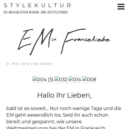
Zum
STYLEKULTUR
Inhalt
DIE ANGESAGTESTEN FASHION- UND LIFESTYLETRENDS
springen
EMinFranceliebe
VERÖFFENTLICHT
31. MAI 2016
VON
SARAH
AM
Hallo Ihr Lieben,
bald ist es soweit… Nur noch wenige Tage und die
EM geht eeeendlich los. Seid Ihr auch schon
bereit und gespannt, wie unsere
Weltmeisterjungs bei der EM in Frankreich