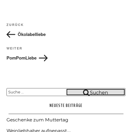
Beitragsnavigation
Vorheriger
ZURÜCK
Beitrag
Ökolabelliebe
Nächster
WEITER
Beitrag
PomPomLiebe
Suche
Suchen
nach:
NEUESTE BEITRÄGE
Geschenke zum Muttertag
Weinliebhaber aufgepasst….