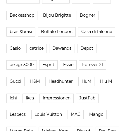
Backesshop
Bijou Brigitte
Bogner
brasi&brasi
Buffalo London
Casa di falcone
Casio
catrice
Dawanda
Depot
design3000
Esprit
Essie
Forever 21
Gucci
H&M
Headhunter
HuM
H u M
Ichi
Ikea
Impressionen
JustFab
Lespecs
Louis Vuitton
MAC
Mango
Marco Polo
Michael Kors
Picard
Ray Ban