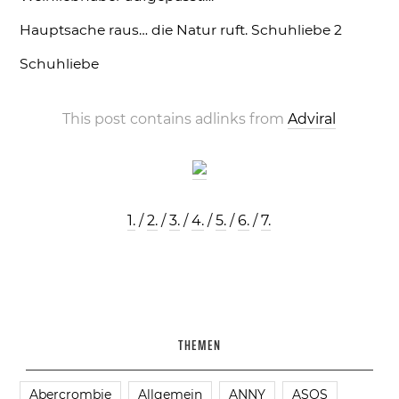
Hauptsache raus… die Natur ruft.
Schuhliebe 2
Schuhliebe
This post contains adlinks from
Adviral
1.
/
2.
/
3.
/
4.
/
5.
/
6.
/
7.
THEMEN
Abercrombie
Allgemein
ANNY
ASOS