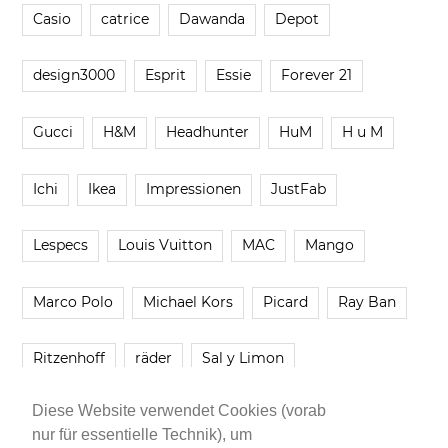
Casio
catrice
Dawanda
Depot
design3000
Esprit
Essie
Forever 21
Gucci
H&M
Headhunter
HuM
H u M
Ichi
Ikea
Impressionen
JustFab
Lespecs
Louis Vuitton
MAC
Mango
Marco Polo
Michael Kors
Picard
Ray Ban
Ritzenhoff
räder
Sal y Limon
Diese Website verwendet Cookies (vorab
Smartbuyglasses
smash!
Steve Madden
nur für essentielle Technik), um