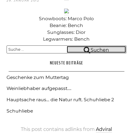
VERÖFFENTLICHT
29. JANUAR 2012
AM
Snowboots: Marco Polo
Beanie: Bench
Sunglasses: Dior
Legwarmers: Bench
Suche
Suchen
nach:
NEUESTE BEITRÄGE
Geschenke zum Muttertag
Weinliebhaber aufgepasst….
Hauptsache raus… die Natur ruft.
Schuhliebe 2
Schuhliebe
This post contains adlinks from
Adviral