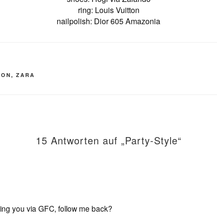
ring: Louis Vuitton
nailpolish: Dior 605 Amazonia
TON
,
ZARA
15 Antworten auf „Party-Style“
owing you via GFC, follow me back?