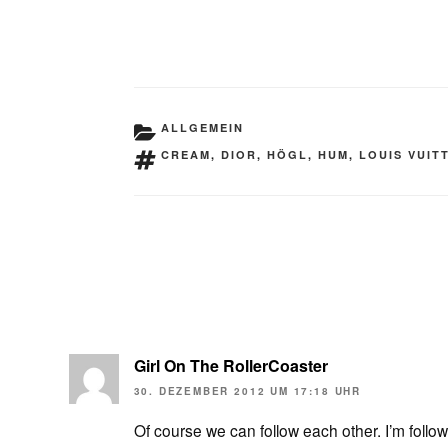
KATEGORIEN
ALLGEMEIN
SCHLAGWÖRTER
CREAM
,
DIOR
,
HÖGL
,
HUM
,
LOUIS VUIT
Girl On The RollerCoaster
30. DEZEMBER 2012 UM 17:18 UHR
Of course we can follow each other. I’m foll