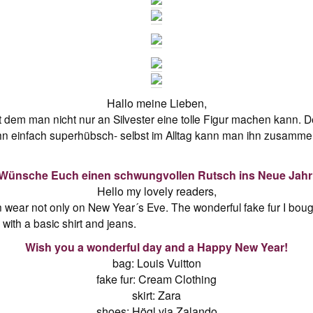
Hallo meine Lieben,
 mit dem man nicht nur an Silvester eine tolle Figur machen kann
de ihn einfach superhübsch- selbst im Alltag kann man ihn zusamm
Wünsche Euch einen schwungvollen Rutsch ins Neue Jahr
Hello my lovely readers,
n wear not only on New Year´s Eve. The wonderful fake fur I bough
 with a basic shirt and jeans.
Wish you a wonderful day and a Happy New Year!
bag: Louis Vuitton
fake fur: Cream Clothing
skirt: Zara
shoes: Högl via Zalando