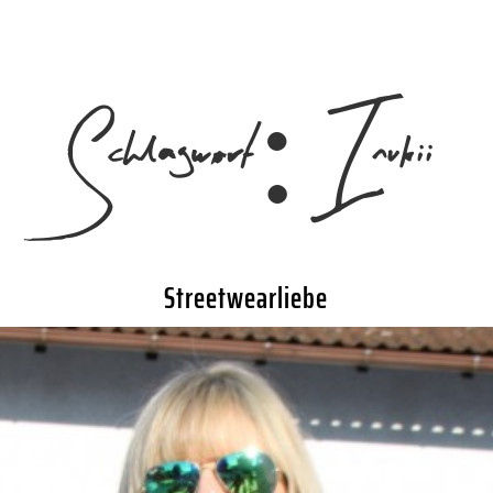
Schlagwort:
Inukii
Streetwearliebe