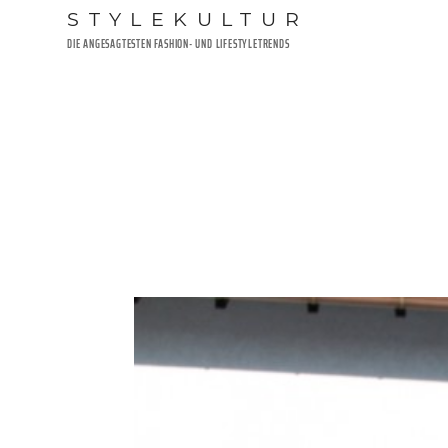
Zum
STYLEKULTUR
Inhalt
DIE ANGESAGTESTEN FASHION- UND LIFESTYLETRENDS
springen
VERÖFFENTLICHT
29. JANUAR 2017
AM