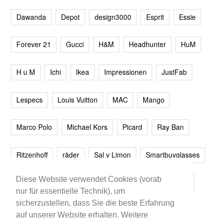
Dawanda
Depot
design3000
Esprit
Essie
Forever 21
Gucci
H&M
Headhunter
HuM
H u M
Ichi
Ikea
Impressionen
JustFab
Lespecs
Louis Vuitton
MAC
Mango
Marco Polo
Michael Kors
Picard
Ray Ban
Ritzenhoff
räder
Sal y Limon
Smartbuyglasses
Diese Website verwendet Cookies (vorab
smash!
Steve Madden
Westwing
Younique
nur für essentielle Technik), um
sicherzustellen, dass Sie die beste Erfahrung
Zalando
Zara
auf unserer Website erhalten. Weitere