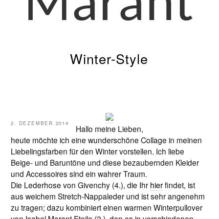
Marant
Winter-Style
VERÖFFENTLICHT
2. DEZEMBER 2014
Hallo meine Lieben,
AM
heute möchte ich eine wunderschöne Collage in meinen
Liebelingsfarben für den Winter vorstellen. Ich liebe
Beige- und Baruntöne und diese bezaubernden Kleider
und Accessoires sind ein wahrer Traum.
Die Lederhose von Givenchy (4.), die Ihr
hier
findet, ist
aus weichem Stretch-Nappaleder und ist sehr angenehm
zu tragen; dazu kombiniert einen warmen Winterpullover
von Isabel Marant Etoile (2.), den es in verschiedenen