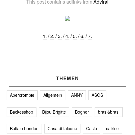
This post contains adlinks from
Adviral
1.
/
2.
/
3.
/
4.
/
5.
/
6.
/
7.
THEMEN
Abercrombie
Allgemein
ANNY
ASOS
Backesshop
Bijou Brigitte
Bogner
brasi&brasi
Buffalo London
Casa di falcone
Casio
catrice