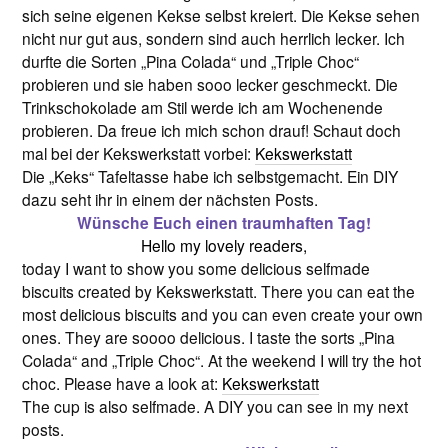
sich seine eigenen Kekse selbst kreiert. Die Kekse sehen
nicht nur gut aus, sondern sind auch herrlich lecker. Ich
durfte die Sorten „Pina Colada“ und „Triple Choc“
probieren und sie haben sooo lecker geschmeckt. Die
Trinkschokolade am Stil werde ich am Wochenende
probieren. Da freue ich mich schon drauf! Schaut doch
mal bei der Kekswerkstatt vorbei:
Kekswerkstatt
Die „Keks“ Tafeltasse habe ich selbstgemacht. Ein DIY
dazu seht ihr in einem der nächsten Posts.
Wünsche Euch einen traumhaften Tag!
Hello my lovely readers,
today I want to show you some delicious selfmade
biscuits created by Kekswerkstatt. There you can eat the
most delicious biscuits and you can even create your own
ones. They are soooo delicious. I taste the sorts „Pina
Colada“ and „Triple Choc“. At the weekend I will try the hot
choc. Please have a look at:
Kekswerkstatt
The cup is also selfmade. A DIY you can see in my next
posts.