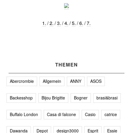
1.
/
2.
/
3.
/
4.
/
5.
/
6.
/
7.
THEMEN
Abercrombie
Allgemein
ANNY
ASOS
Backesshop
Bijou Brigitte
Bogner
brasi&brasi
Buffalo London
Casa di falcone
Casio
catrice
Dawanda
Depot
design3000
Esprit
Essie