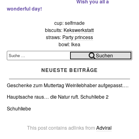
Wish you all a
wonderful day!
cup: selfmade
biscuits:
Kekswerkstatt
straws:
Party princess
bowl: Ikea
Suche
Suchen
nach:
NEUESTE BEITRÄGE
Geschenke zum Muttertag
Weinliebhaber aufgepasst….
Hauptsache raus… die Natur ruft.
Schuhliebe 2
Schuhliebe
This post contains adlinks from
Adviral