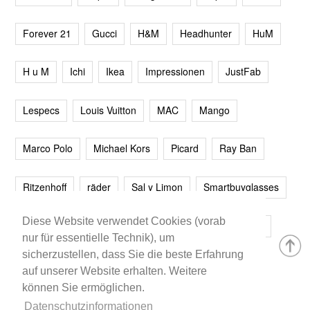
Forever 21
Gucci
H&M
Headhunter
HuM
H u M
Ichi
Ikea
Impressionen
JustFab
Lespecs
Louis Vuitton
MAC
Mango
Marco Polo
Michael Kors
Picard
Ray Ban
Ritzenhoff
räder
Sal y Limon
Smartbuyglasses
Diese Website verwendet Cookies (vorab
smash!
Steve Madden
Westwing
Younique
nur für essentielle Technik), um
sicherzustellen, dass Sie die beste Erfahrung
Zalando
Zara
auf unserer Website erhalten. Weitere
können Sie ermöglichen.
Datenschutzinformationen