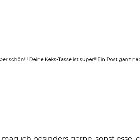
uper schön!!! Deine Keks-Tasse ist super!!!Ein Post ganz
mag ich besinders gerne, sonst esse ic