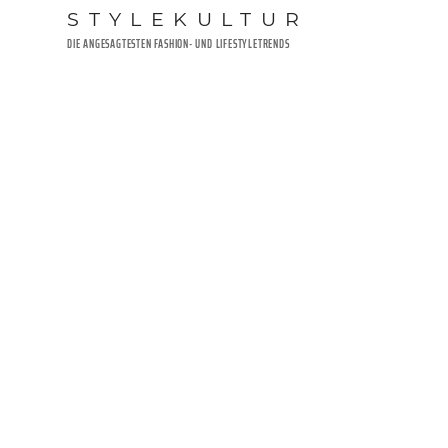
Zum
STYLEKULTUR
Inhalt
DIE ANGESAGTESTEN FASHION- UND LIFESTYLETRENDS
springen