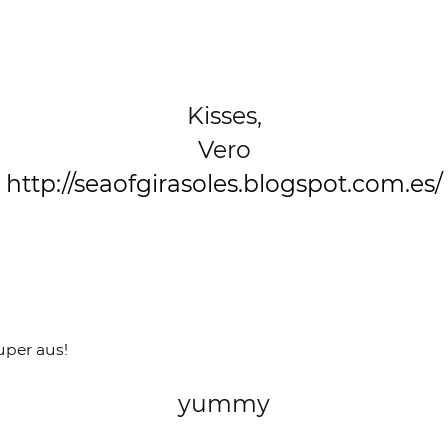
Kisses,
Vero
http://seaofgirasoles.blogspot.com.es/
uper aus!
yummy