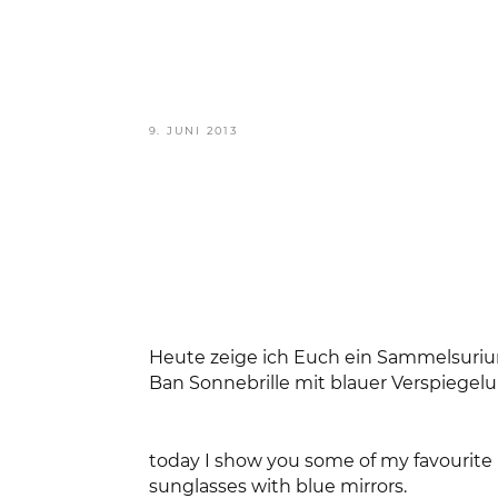
VERÖFFENTLICHT
9. JUNI 2013
AM
Heute zeige ich Euch ein Sammelsurium
Ban Sonnebrille mit blauer Verspiegelun
today I show you some of my favourite 
sunglasses with blue mirrors.