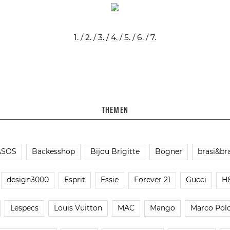
1.
/
2.
/
3.
/
4.
/
5.
/
6.
/
7.
THEMEN
ASOS
Backesshop
Bijou Brigitte
Bogner
brasi&bra
design3000
Esprit
Essie
Forever 21
Gucci
H
Lespecs
Louis Vuitton
MAC
Mango
Marco Pol