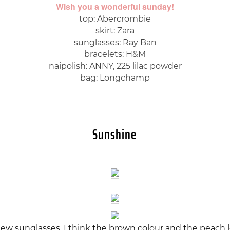
Wish you a wonderful sunday!
top: Abercrombie
skirt: Zara
sunglasses: Ray Ban
bracelets: H&M
naipolish: ANNY, 225 lilac powder
bag: Longchamp
Sunshine
w sunglasses. I think the brown colour and the peach lo