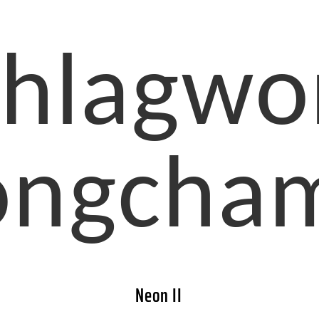
hlagwo
ongcha
Neon II