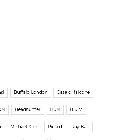
si
Buffalo London
Casa di falcone
&M
Headhunter
HuM
H u M
o
Michael Kors
Picard
Ray Ban