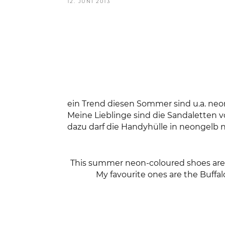
VERÖFFENTLICHT
12. JUNI 2013
AM
ein Trend diesen Sommer sind u.a. neo
Meine Lieblinge sind die Sandaletten 
dazu darf die Handyhülle in neongelb n
This summer neon-coloured shoes are a
My favourite ones are the Buffal