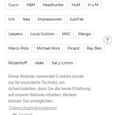
Gucci
H&M
Headhunter
HuM
H u M
Ichi
Ikea
Impressionen
JustFab
Lespecs
Louis Vuitton
MAC
Mango
Marco Polo
Michael Kors
Picard
Ray Ban
Ritzenhoff
räder
Sal y Limon
Diese Website verwendet Cookies (vorab
Smartbuyglasses
smash!
Steve Madden
nur für essentielle Technik), um
sicherzustellen, dass Sie die beste Erfahrung
Westwing
Younique
Zalando
Zara
auf unserer Website erhalten. Weitere
können Sie ermöglichen.
Datenschutzinformationen
Technik