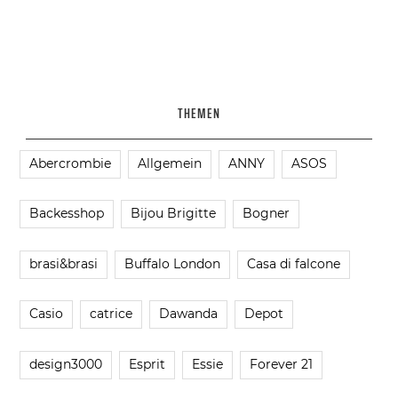
THEMEN
Abercrombie
Allgemein
ANNY
ASOS
Backesshop
Bijou Brigitte
Bogner
brasi&brasi
Buffalo London
Casa di falcone
Casio
catrice
Dawanda
Depot
design3000
Esprit
Essie
Forever 21