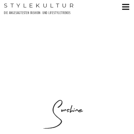
Zum
STYLEKULTUR
Inhalt
DIE ANGESAGTESTEN FASHION- UND LIFESTYLETRENDS
springen
Sunshine