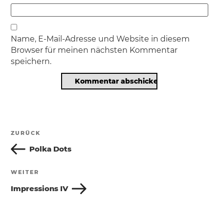
Name, E-Mail-Adresse und Website in diesem
Browser für meinen nächsten Kommentar
speichern.
Beitragsnavigation
ZURÜCK
Vorheriger
Beitrag
Polka Dots
WEITER
Nächster
Beitrag
Impressions IV