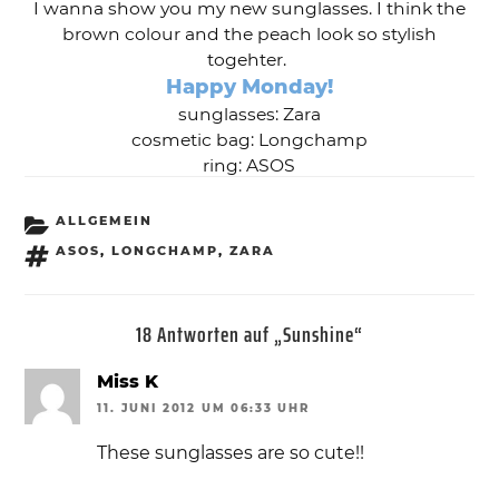
I wanna show you my new sunglasses. I think the
brown colour and the peach look so stylish
togehter.
Happy Monday!
sunglasses: Zara
cosmetic bag: Longchamp
ring: ASOS
KATEGORIEN
ALLGEMEIN
SCHLAGWÖRTER
ASOS
,
LONGCHAMP
,
ZARA
18 Antworten auf „Sunshine“
Miss K
11. JUNI 2012 UM 06:33 UHR
These sunglasses are so cute!!