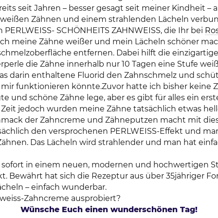
reits seit Jahren – besser gesagt seit meiner Kindheit 
eißen Zähnen und einem strahlenden Lächeln verbunde
ch PERLWEISS- SCHÖNHEITS ZAHNWEISS, die Ihr bei
Ro
auch meine Zähne weißer und mein Lächeln schöner mach
schmelzoberfläche entfernen. Dabei hilft die einzigart
rperle die Zähne innerhalb nur 10 Tagen eine Stufe wei
 das darin enthaltene Fluorid den Zahnschmelz und schütz
i mir funktionieren könnte.Zuvor hatte ich bisher kein
e und schöne Zähne lege, aber es gibt für alles ein ers
Zeit jedoch wurden meine Zähne tatsächlich etwas helle
schmack der Zahncreme und Zähneputzen macht mit diese
chlich den versprochenen PERLWEISS-Effekt und man f
Zähnen. Das Lächeln wird strahlender und man hat ein
ofort in einem neuen, modernen und hochwertigen Stil i
. Bewährt hat sich die Rezeptur aus über 35jähriger For
ächeln – einfach wunderbar.
hnweiss-Zahncreme ausprobiert?
Wünsche Euch einen wunderschönen Tag!