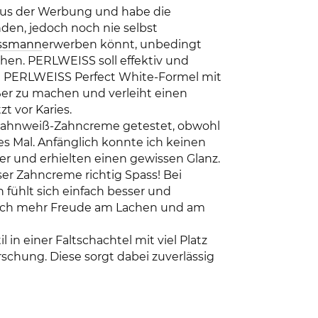
– aus der Werbung und habe die
n, jedoch noch nie selbst
ssmann
erwerben könnt, unbedingt
en. PERLWEISS soll effektiv und
ige PERLWEISS Perfect White-Formel mit
ßer zu machen und verleiht einen
t vor Karies.
e Zahnweiß-Zahncreme getestet, obwohl
tes Mal. Anfänglich konnte ich keinen
r und erhielten einen gewissen Glanz.
r Zahncreme richtig Spass! Bei
ühlt sich einfach besser und
fach mehr Freude am Lachen und am
n einer Faltschachtel mit viel Platz
schung. Diese sorgt dabei zuverlässig