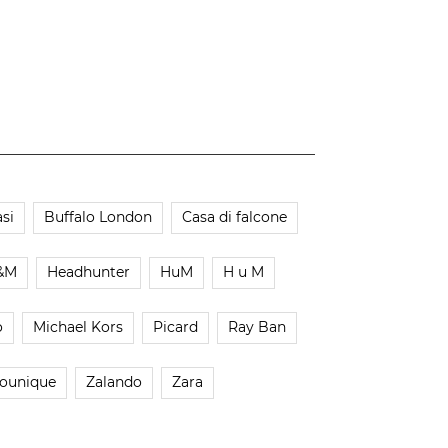
si
Buffalo London
Casa di falcone
&M
Headhunter
HuM
H u M
o
Michael Kors
Picard
Ray Ban
ounique
Zalando
Zara