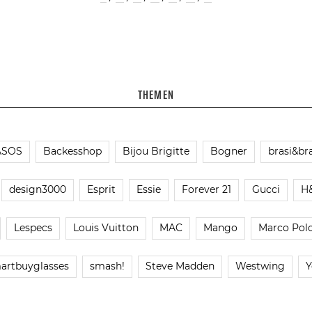
THEMEN
ASOS
Backesshop
Bijou Brigitte
Bogner
brasi&bra
design3000
Esprit
Essie
Forever 21
Gucci
H
Lespecs
Louis Vuitton
MAC
Mango
Marco Pol
artbuyglasses
smash!
Steve Madden
Westwing
Y