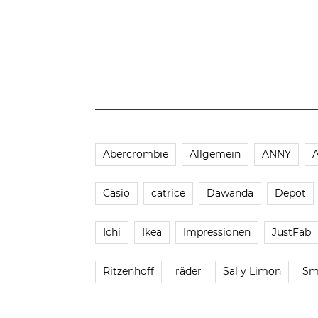
Abercrombie
Allgemein
ANNY
Casio
catrice
Dawanda
Depot
Ichi
Ikea
Impressionen
JustFab
Ritzenhoff
räder
Sal y Limon
Sm