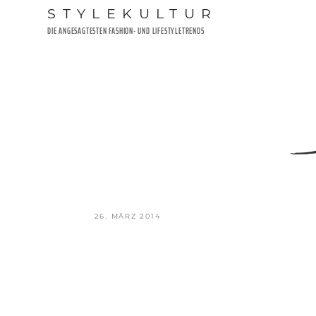
Zum
STYLEKULTUR
Inhalt
DIE ANGESAGTESTEN FASHION- UND LIFESTYLETRENDS
springen
VERÖFFENTLICHT
26. MÄRZ 2014
AM