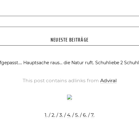
NEUESTE BEITRÄGE
fgepasst….
Hauptsache raus… die Natur ruft.
Schuhliebe 2
Schuhl
This post contains adlinks from
Adviral
1.
/
2.
/
3.
/
4.
/
5.
/
6.
/
7.