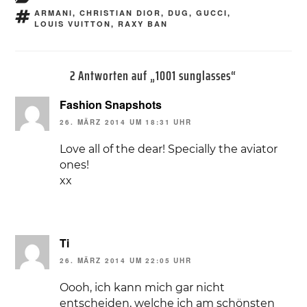
SCHLAGWÖRTER
ARMANI
,
CHRISTIAN DIOR
,
DUG
,
GUCCI
,
LOUIS VUITTON
,
RAXY BAN
2 Antworten auf „1001 sunglasses“
Fashion Snapshots
26. MÄRZ 2014 UM 18:31 UHR
Love all of the dear! Specially the aviator
ones!
xx
Ti
26. MÄRZ 2014 UM 22:05 UHR
Oooh, ich kann mich gar nicht
entscheiden, welche ich am schönsten