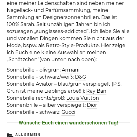
eine meiner Leidenschaften sind neben meiner
Nagellack- und Parfümsammlung, meine
Sammlung an Designersonnenbrillen. Das ist
100% Sarah. Seit unzähligen Jahren bin ich
sozusagen „sunglasses-addicted“. Ich liebe Sie alle
und vor allen Dingen kommen Sie nicht aus der
Mode, bspw. als Retro-Style-Produkte. Hier zeige
ich Euch eine kleine Auswahl an meinen
„Schätzchen“(von unten nach oben):
Sonnebrille – olivgrün:
Armani
Sonnebrille – schwarz/weiß:
D&G
Sonnebrille Aviator – blau/grün verspiegelt (P.S.
Grün ist meine Lieblingsfarbe!!!):
Ray Ban
Sonnebrille rechts/groß:
Louis Vuitton
Sonnenbrille – silber verspiegelt:
Dior
Sonnebrille – schwarz:
Gucci
Wünsche Euch einen wunderschönen Tag!
KATEGORIEN
ALLGEMEIN