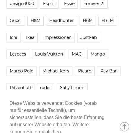
design3000
Esprit
Essie
Forever 21
Gucci
H&M
Headhunter
HuM
H u M
Ichi
Ikea
Impressionen
JustFab
Lespecs
Louis Vuitton
MAC
Mango
Marco Polo
Michael Kors
Picard
Ray Ban
Ritzenhoff
räder
Sal y Limon
Diese Website verwendet Cookies (vorab
Smartbuyglasses
smash!
Steve Madden
nur für essentielle Technik), um
sicherzustellen, dass Sie die beste Erfahrung
Westwing
Younique
Zalando
Zara
auf unserer Website erhalten. Weitere
können Sie ermöglichen.