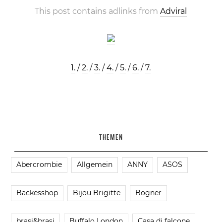
This post contains adlinks from
Adviral
1.
/
2.
/
3.
/
4.
/
5.
/
6.
/
7.
THEMEN
Abercrombie
Allgemein
ANNY
ASOS
Backesshop
Bijou Brigitte
Bogner
brasi&brasi
Buffalo London
Casa di falcone