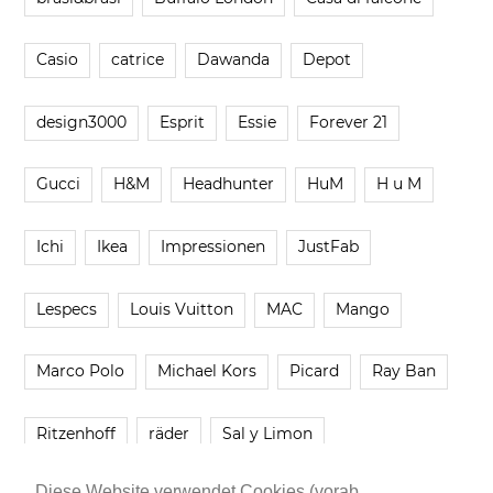
Casio
catrice
Dawanda
Depot
design3000
Esprit
Essie
Forever 21
Gucci
H&M
Headhunter
HuM
H u M
Ichi
Ikea
Impressionen
JustFab
Lespecs
Louis Vuitton
MAC
Mango
Marco Polo
Michael Kors
Picard
Ray Ban
Ritzenhoff
räder
Sal y Limon
Diese Website verwendet Cookies (vorab