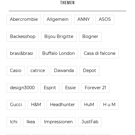
THEMEN
Abercrombie
Allgemein
ANNY
ASOS
Backesshop
Bijou Brigitte
Bogner
brasi&brasi
Buffalo London
Casa di falcone
Casio
catrice
Dawanda
Depot
design3000
Esprit
Essie
Forever 21
Gucci
H&M
Headhunter
HuM
H u M
Ichi
Ikea
Impressionen
JustFab