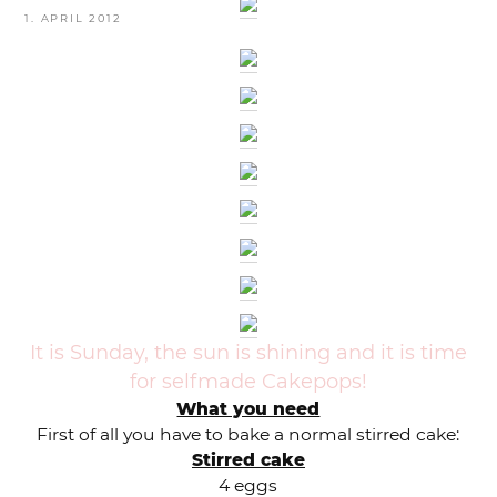
VERÖFFENTLICHT
1. APRIL 2012
AM
It is Sunday, the sun is shining and it is time
for selfmade Cakepops!
What you need
First of all you have to bake a normal stirred cake:
Stirred cake
4 eggs