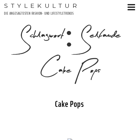
Zum
STYLEKULTUR
Inhalt
DIE ANGESAGTESTEN FASHION- UND LIFESTYLETRENDS
springen
Schlagwort:
Selfamde
Cake Pops
Cake Pops