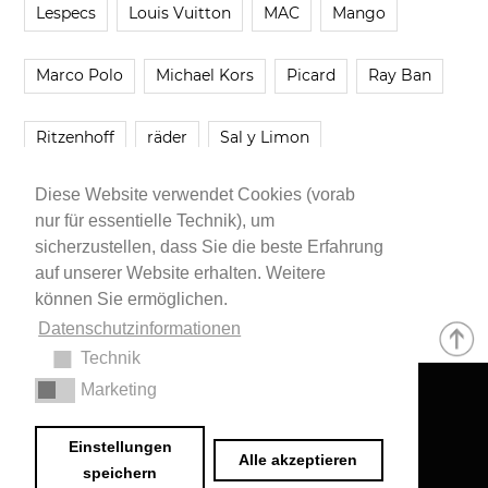
Lespecs
Louis Vuitton
MAC
Mango
Marco Polo
Michael Kors
Picard
Ray Ban
Ritzenhoff
räder
Sal y Limon
Diese Website verwendet Cookies (vorab
Smartbuyglasses
smash!
Steve Madden
nur für essentielle Technik), um
sicherzustellen, dass Sie die beste Erfahrung
Westwing
Younique
Zalando
Zara
auf unserer Website erhalten. Weitere
können Sie ermöglichen.
Datenschutzinformationen
Technik
Marketing
Impressum
•
Datenschutzerklärung
© 2020 Dr. Sarah Schwab-Jung
Einstellungen
Alle akzeptieren
speichern