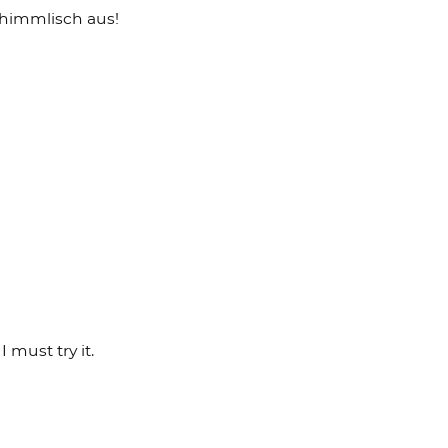
himmlisch aus!
I must try it.