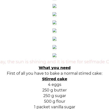
day, the sun is shining and it is time for selfmade
What you need
First of all you have to bake a normal stirred cake:
Stirred cake
4 eggs
250 g butter
250 g sugar
500 g flour
1 packet vanilla sugar