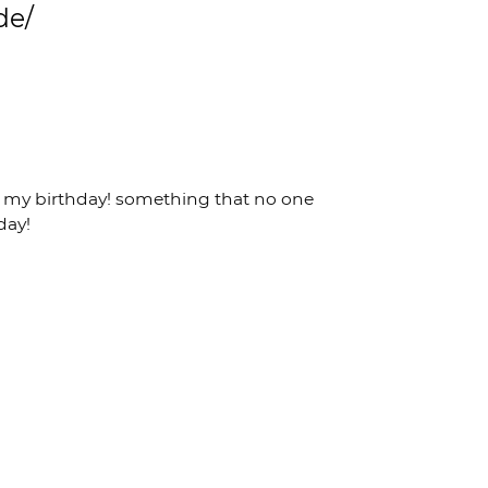
de/
or my birthday! something that no one
day!