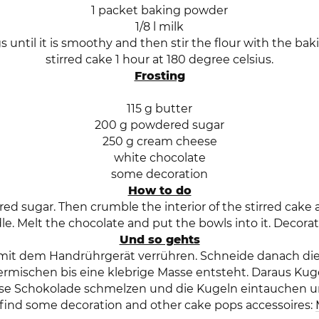
1 packet baking powder
1/8 l milk
s until it is smoothy and then stir the flour with the ba
stirred cake 1 hour at 180 degree celsius.
Frosting
115 g butter
200 g powdered sugar
250 g cream cheese
white chocolate
some decoration
How to do
 sugar. Then crumble the interior of the stirred cake and
 Melt the chocolate and put the bowls into it. Decorate 
Und so gehts
 mit dem Handrührgerät verrühren. Schneide danach d
ermischen bis eine klebrige Masse entsteht. Daraus Kugel
sse Schokolade schmelzen und die Kugeln eintauchen 
find some decoration and other cake pops accessoires: