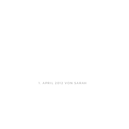
VERÖFFENTLICHT
1. APRIL 2012
VON
SARAH
AM