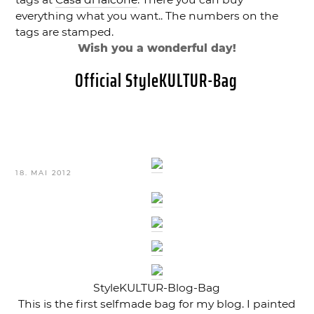
everything what you want.. The numbers on the
tags are stamped.
Wish you a wonderful day!
Official StyleKULTUR-Bag
VERÖFFENTLICHT
18. MAI 2012
AM
StyleKULTUR-Blog-Bag
This is the first selfmade bag for my blog. I painted