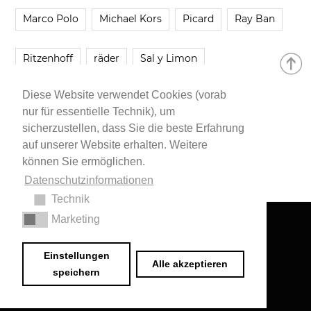
Marco Polo
Michael Kors
Picard
Ray Ban
Ritzenhoff
räder
Sal y Limon
Diese Website verwendet Cookies (vorab
Smartbuyglasses
smash!
Steve Madden
nur für essentielle Technik), um
sicherzustellen, dass Sie die beste Erfahrung
Westwing
Younique
Zalando
Zara
auf unserer Website erhalten. Weitere
können Sie ermöglichen.
Datenschutzinformationen
Technik
Marketing
Impressum
•
Datenschutzerklärung
© 2020 Dr. Sarah Schwab-Jung
Einstellungen
Alle akzeptieren
speichern