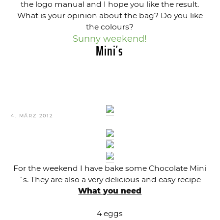
the logo manual and I hope you like the result.
What is your opinion about the bag? Do you like
the colours?
Sunny weekend!
Mini´s
VERÖFFENTLICHT
4. MÄRZ 2012
AM
For the weekend I have bake some Chocolate Mini
´s. They are also a very delicious and easy recipe
What you need
4 eggs