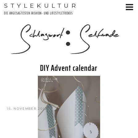
Zum
STYLEKULTUR
Inhalt
DIE ANGESAGTESTEN FASHION- UND LIFESTYLETRENDS
springen
Schlagwort:
Selfmade
DIY Advent calendar
VERÖFFENTLICHT
16. NOVEMBER 2012
AM