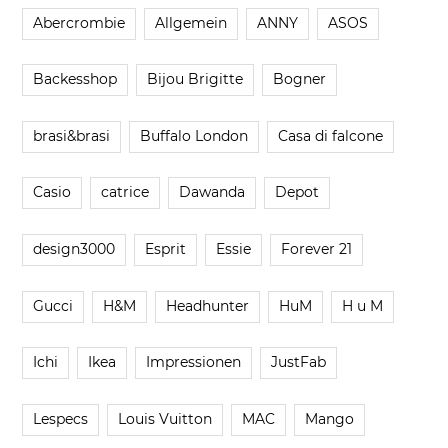
Abercrombie
Allgemein
ANNY
ASOS
Backesshop
Bijou Brigitte
Bogner
brasi&brasi
Buffalo London
Casa di falcone
Casio
catrice
Dawanda
Depot
design3000
Esprit
Essie
Forever 21
Gucci
H&M
Headhunter
HuM
H u M
Ichi
Ikea
Impressionen
JustFab
Lespecs
Louis Vuitton
MAC
Mango