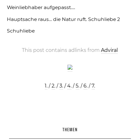
Weinliebhaber aufgepasst….
Hauptsache raus… die Natur ruft.
Schuhliebe 2
Schuhliebe
This post contains adlinks from
Adviral
1.
/
2.
/
3.
/
4.
/
5.
/
6.
/
7.
THEMEN