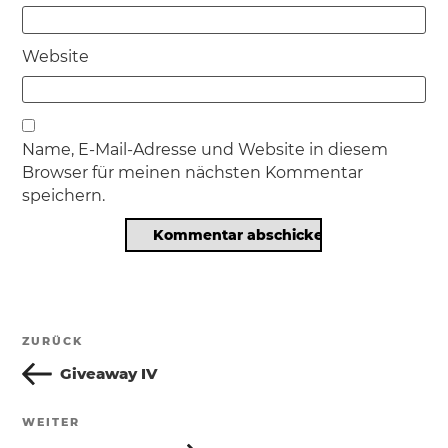
Website
Name, E-Mail-Adresse und Website in diesem
Browser für meinen nächsten Kommentar
speichern.
Beitragsnavigation
ZURÜCK
Vorheriger
Beitrag
Giveaway IV
WEITER
Nächster