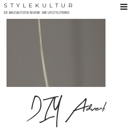
Zum
STYLEKULTUR
Inhalt
DIE ANGESAGTESTEN FASHION- UND LIFESTYLETRENDS
springen
DIY Advent