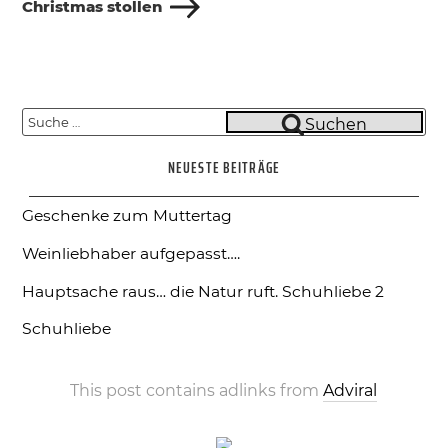
Beitrag
Christmas stollen
Suche
Suchen
nach:
NEUESTE BEITRÄGE
Geschenke zum Muttertag
Weinliebhaber aufgepasst….
Hauptsache raus… die Natur ruft.
Schuhliebe 2
Schuhliebe
This post contains adlinks from
Adviral