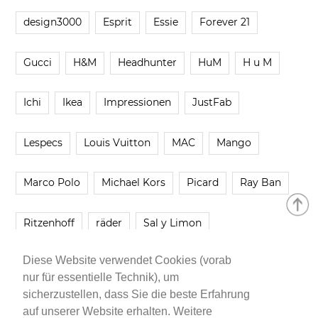
design3000
Esprit
Essie
Forever 21
Gucci
H&M
Headhunter
HuM
H u M
Ichi
Ikea
Impressionen
JustFab
Lespecs
Louis Vuitton
MAC
Mango
Marco Polo
Michael Kors
Picard
Ray Ban
Ritzenhoff
räder
Sal y Limon
Diese Website verwendet Cookies (vorab
Smartbuyglasses
smash!
Steve Madden
nur für essentielle Technik), um
sicherzustellen, dass Sie die beste Erfahrung
Westwing
Younique
Zalando
Zara
auf unserer Website erhalten. Weitere