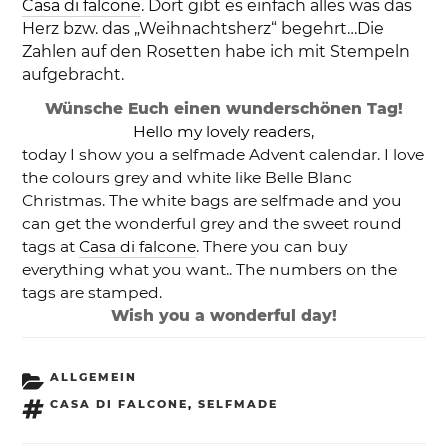
Casa di falcone
. Dort gibt es einfach alles was das
Herz bzw. das „Weihnachtsherz“ begehrt…Die
Zahlen auf den Rosetten habe ich mit Stempeln
aufgebracht.
Wünsche Euch einen wunderschönen Tag!
Hello my lovely readers,
today I show you a selfmade Advent calendar. I love
the colours grey and white like Belle Blanc
Christmas. The white bags are selfmade and you
can get the wonderful grey and the sweet round
tags at
Casa di falcone
. There you can buy
everything what you want.. The numbers on the
tags are stamped.
Wish you a wonderful day!
KATEGORIEN
ALLGEMEIN
SCHLAGWÖRTER
CASA DI FALCONE
,
SELFMADE