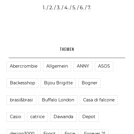
1.
/
2.
/
3.
/
4.
/
5.
/
6.
/
7.
THEMEN
Abercrombie
Allgemein
ANNY
ASOS
Backesshop
Bijou Brigitte
Bogner
brasi&brasi
Buffalo London
Casa di falcone
Casio
catrice
Dawanda
Depot
design3000
Esprit
Essie
Forever 21