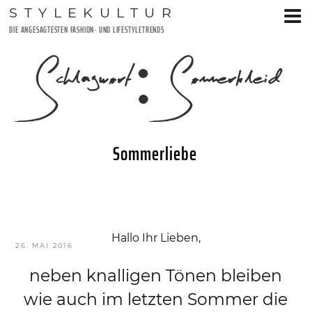
Zum
STYLEKULTUR
Inhalt
DIE ANGESAGTESTEN FASHION- UND LIFESTYLETRENDS
springen
Schlagwort:
Sommerkleid
Sommerliebe
Hallo Ihr Lieben,
VERÖFFENTLICHT
26. MAI 2016
AM
neben knalligen Tönen bleiben
wie auch im letzten Sommer die