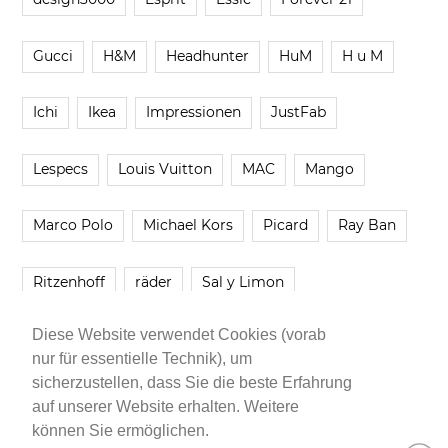
Gucci
H&M
Headhunter
HuM
H u M
Ichi
Ikea
Impressionen
JustFab
Lespecs
Louis Vuitton
MAC
Mango
Marco Polo
Michael Kors
Picard
Ray Ban
Ritzenhoff
räder
Sal y Limon
Diese Website verwendet Cookies (vorab
Smartbuyglasses
smash!
Steve Madden
nur für essentielle Technik), um
sicherzustellen, dass Sie die beste Erfahrung
Westwing
Younique
Zalando
Zara
auf unserer Website erhalten. Weitere
können Sie ermöglichen.