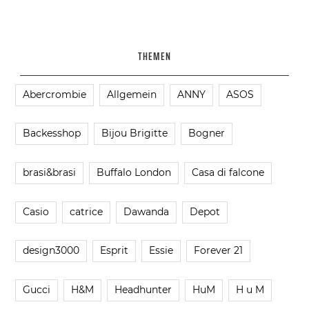
THEMEN
Abercrombie
Allgemein
ANNY
ASOS
Backesshop
Bijou Brigitte
Bogner
brasi&brasi
Buffalo London
Casa di falcone
Casio
catrice
Dawanda
Depot
design3000
Esprit
Essie
Forever 21
Gucci
H&M
Headhunter
HuM
H u M