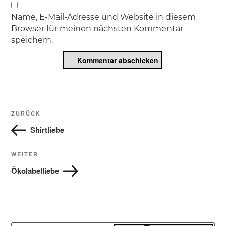
Name, E-Mail-Adresse und Website in diesem
Browser für meinen nächsten Kommentar
speichern.
Beitragsnavigation
Vorheriger
ZURÜCK
Beitrag
Shirtliebe
Nächster
WEITER
Beitrag
Ökolabelliebe