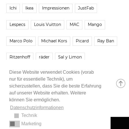
Ichi
Ikea
Impressionen
JustFab
Lespecs
Louis Vuitton
MAC
Mango
Marco Polo
Michael Kors
Picard
Ray Ban
Ritzenhoff
räder
Sal y Limon
Diese Website verwendet Cookies (vorab
Smartbuyglasses
smash!
Steve Madden
nur für essentielle Technik), um
sicherzustellen, dass Sie die beste Erfahrung
Westwing
Younique
Zalando
Zara
auf unserer Website erhalten. Weitere
können Sie ermöglichen.
Datenschutzinformationen
Technik
Marketing
Impressum
•
Datenschutzerklärung