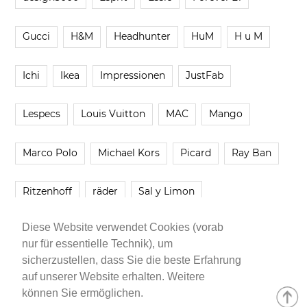
Gucci
H&M
Headhunter
HuM
H u M
Ichi
Ikea
Impressionen
JustFab
Lespecs
Louis Vuitton
MAC
Mango
Marco Polo
Michael Kors
Picard
Ray Ban
Ritzenhoff
räder
Sal y Limon
Diese Website verwendet Cookies (vorab
Smartbuyglasses
smash!
Steve Madden
nur für essentielle Technik), um
sicherzustellen, dass Sie die beste Erfahrung
Westwing
Younique
Zalando
Zara
auf unserer Website erhalten. Weitere
können Sie ermöglichen.