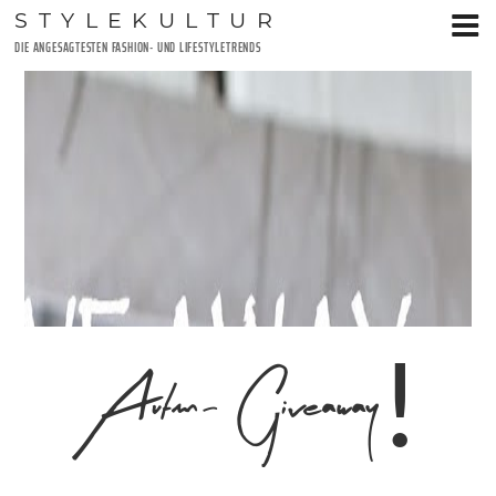
Zum
STYLEKULTUR
Inhalt
DIE ANGESAGTESTEN FASHION- UND LIFESTYLETRENDS
springen
Autmn- Giveaway!