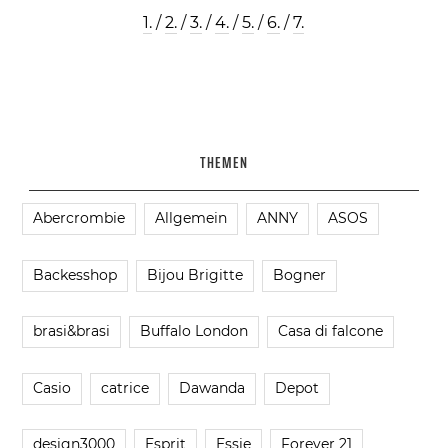
1.
/
2.
/
3.
/
4.
/
5.
/
6.
/
7.
THEMEN
Abercrombie
Allgemein
ANNY
ASOS
Backesshop
Bijou Brigitte
Bogner
brasi&brasi
Buffalo London
Casa di falcone
Casio
catrice
Dawanda
Depot
design3000
Esprit
Essie
Forever 21