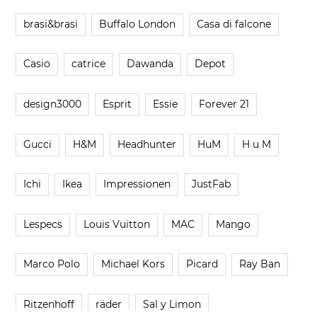
brasi&brasi
Buffalo London
Casa di falcone
Casio
catrice
Dawanda
Depot
design3000
Esprit
Essie
Forever 21
Gucci
H&M
Headhunter
HuM
H u M
Ichi
Ikea
Impressionen
JustFab
Lespecs
Louis Vuitton
MAC
Mango
Marco Polo
Michael Kors
Picard
Ray Ban
Ritzenhoff
räder
Sal y Limon