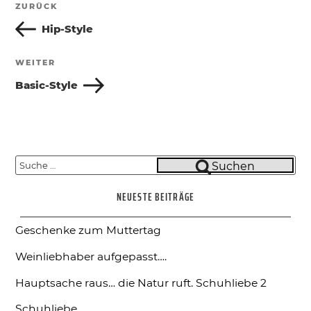
ZURÜCK
Vorheriger
Beitrag
Hip-Style
WEITER
Nächster
Beitrag
Basic-Style
Suche
Suchen
nach:
NEUESTE BEITRÄGE
Geschenke zum Muttertag
Weinliebhaber aufgepasst….
Hauptsache raus… die Natur ruft.
Schuhliebe 2
Schuhliebe