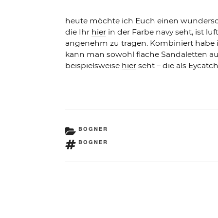
heute möchte ich Euch einen wunderschö
die Ihr
hier
in der Farbe navy seht, ist l
angenehm zu tragen. Kombiniert habe ich
kann man sowohl flache Sandaletten aus
beispielsweise
hier
seht – die als Eycat
KATEGORIEN
BOGNER
SCHLAGWÖRTER
BOGNER