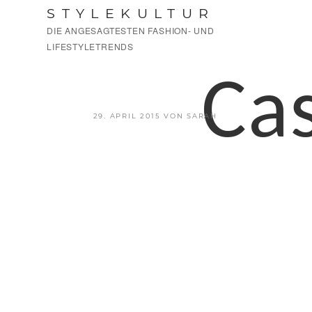
Zum
STYLEKULTUR
Inhalt
DIE ANGESAGTESTEN FASHION- UND
springen
LIFESTYLETRENDS
Cas
VERÖFFENTLICHT
29. APRIL 2015
VON
SARAH
AM