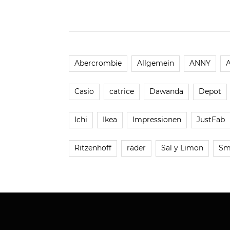
Abercrombie
Allgemein
ANNY
Casio
catrice
Dawanda
Depot
Ichi
Ikea
Impressionen
JustFab
Ritzenhoff
räder
Sal y Limon
Sm