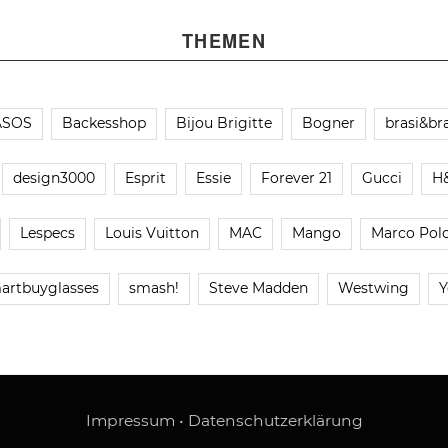
THEMEN
ASOS
Backesshop
Bijou Brigitte
Bogner
brasi&bra
design3000
Esprit
Essie
Forever 21
Gucci
H
Lespecs
Louis Vuitton
MAC
Mango
Marco Pol
artbuyglasses
smash!
Steve Madden
Westwing
Y
Impressum
•
Datenschutzerklärung