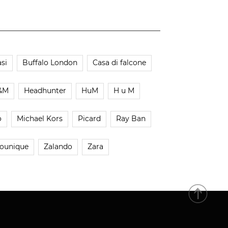
si
Buffalo London
Casa di falcone
&M
Headhunter
HuM
H u M
o
Michael Kors
Picard
Ray Ban
ounique
Zalando
Zara