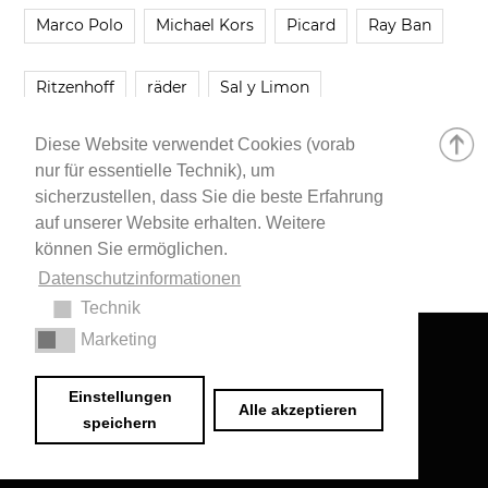
Marco Polo
Michael Kors
Picard
Ray Ban
Ritzenhoff
räder
Sal y Limon
Diese Website verwendet Cookies (vorab
Smartbuyglasses
smash!
Steve Madden
nur für essentielle Technik), um
sicherzustellen, dass Sie die beste Erfahrung
Westwing
Younique
Zalando
Zara
auf unserer Website erhalten. Weitere
können Sie ermöglichen.
Datenschutzinformationen
Technik
Marketing
Impressum
•
Datenschutzerklärung
© 2020 Dr. Sarah Schwab-Jung
Einstellungen
Alle akzeptieren
speichern