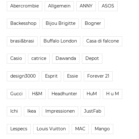
Abercrombie
Allgemein
ANNY
ASOS
Backesshop
Bijou Brigitte
Bogner
brasi&brasi
Buffalo London
Casa di falcone
Casio
catrice
Dawanda
Depot
design3000
Esprit
Essie
Forever 21
Gucci
H&M
Headhunter
HuM
H u M
Ichi
Ikea
Impressionen
JustFab
Lespecs
Louis Vuitton
MAC
Mango