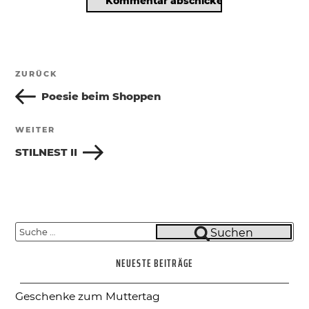
Beitragsnavigation
ZURÜCK
Vorheriger
Beitrag
Poesie beim Shoppen
WEITER
Nächster
Beitrag
STILNEST II
Suche
Suchen
nach:
NEUESTE BEITRÄGE
Geschenke zum Muttertag