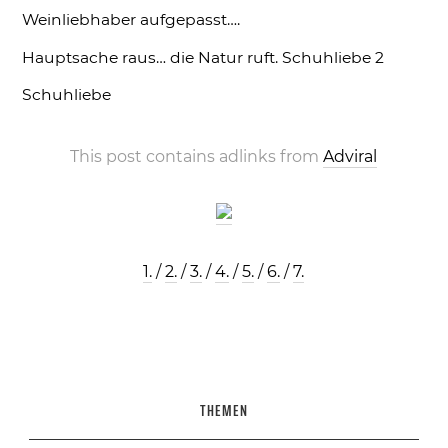
Weinliebhaber aufgepasst….
Hauptsache raus… die Natur ruft.
Schuhliebe 2
Schuhliebe
This post contains adlinks from
Adviral
1.
/
2.
/
3.
/
4.
/
5.
/
6.
/
7.
THEMEN