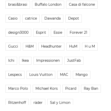
brasi&brasi
Buffalo London
Casa di falcone
Casio
catrice
Dawanda
Depot
design3000
Esprit
Essie
Forever 21
Gucci
H&M
Headhunter
HuM
H u M
Ichi
Ikea
Impressionen
JustFab
Lespecs
Louis Vuitton
MAC
Mango
Marco Polo
Michael Kors
Picard
Ray Ban
Ritzenhoff
räder
Sal y Limon