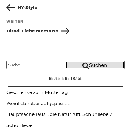
Beitrag
NY-Style
WEITER
Nächster
Beitrag
Dirndl Liebe meets NY
Suche
Suchen
nach:
NEUESTE BEITRÄGE
Geschenke zum Muttertag
Weinliebhaber aufgepasst….
Hauptsache raus… die Natur ruft.
Schuhliebe 2
Schuhliebe