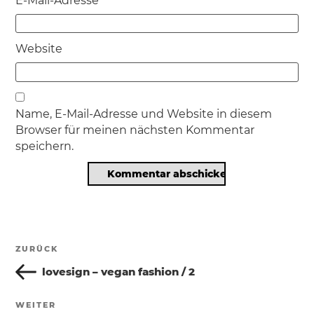
E-Mail-Adresse
Website
Name, E-Mail-Adresse und Website in diesem
Browser für meinen nächsten Kommentar
speichern.
Beitragsnavigation
ZURÜCK
Vorheriger
Beitrag
lovesign – vegan fashion / 2
WEITER
Nächster