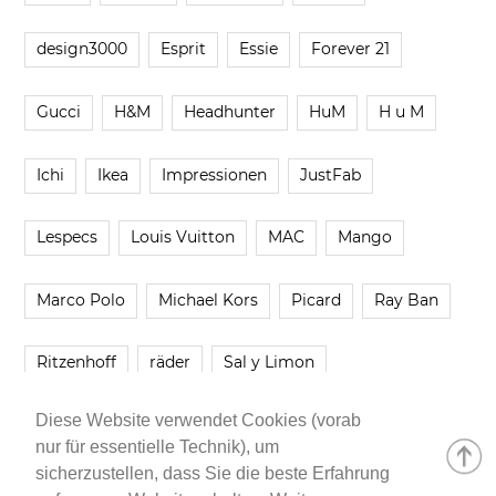
design3000
Esprit
Essie
Forever 21
Gucci
H&M
Headhunter
HuM
H u M
Ichi
Ikea
Impressionen
JustFab
Lespecs
Louis Vuitton
MAC
Mango
Marco Polo
Michael Kors
Picard
Ray Ban
Ritzenhoff
räder
Sal y Limon
Diese Website verwendet Cookies (vorab
Smartbuyglasses
smash!
Steve Madden
nur für essentielle Technik), um
sicherzustellen, dass Sie die beste Erfahrung
Westwing
Younique
Zalando
Zara