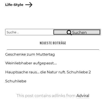
Beitrag
Life-Style
Suche
Suchen
nach:
NEUESTE BEITRÄGE
Geschenke zum Muttertag
Weinliebhaber aufgepasst….
Hauptsache raus… die Natur ruft.
Schuhliebe 2
Schuhliebe
This post contains adlinks from
Adviral