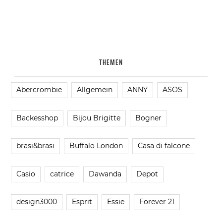
THEMEN
Abercrombie
Allgemein
ANNY
ASOS
Backesshop
Bijou Brigitte
Bogner
brasi&brasi
Buffalo London
Casa di falcone
Casio
catrice
Dawanda
Depot
design3000
Esprit
Essie
Forever 21