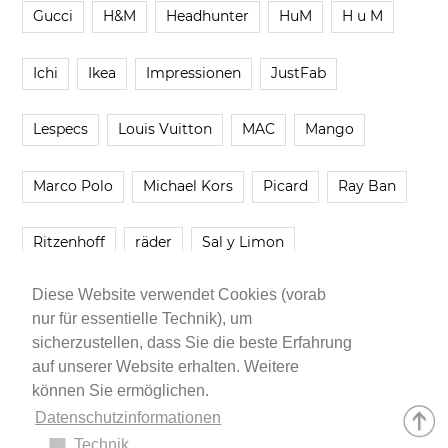
Gucci
H&M
Headhunter
HuM
H u M
Ichi
Ikea
Impressionen
JustFab
Lespecs
Louis Vuitton
MAC
Mango
Marco Polo
Michael Kors
Picard
Ray Ban
Ritzenhoff
räder
Sal y Limon
Diese Website verwendet Cookies (vorab
Smartbuyglasses
smash!
Steve Madden
nur für essentielle Technik), um
sicherzustellen, dass Sie die beste Erfahrung
Westwing
Younique
Zalando
Zara
auf unserer Website erhalten. Weitere
können Sie ermöglichen.
Datenschutzinformationen
Technik