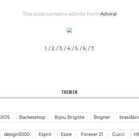
This post contains adlinks from
Adviral
1.
/
2.
/
3.
/
4.
/
5.
/
6.
/
7.
THEMEN
ASOS
Backesshop
Bijou Brigitte
Bogner
brasi&bra
design3000
Esprit
Essie
Forever 21
Gucci
H