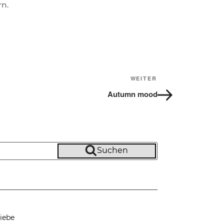
n.
WEITER
Nächster
Beitrag
Autumn mood
Suchen
iebe