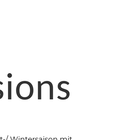
sions
t-/ Wintersaison mit