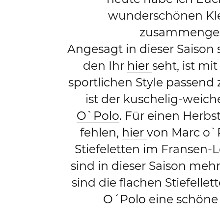
wunderschönen Kl
zusammengestel
Angesagt in dieser Saison
den Ihr
hier
seht, ist m
sportlichen Style passend 
ist der kuschelig-weic
O`Polo
. Für einen Herbs
fehlen,
hier
von Marc o`Po
Stiefeletten im Fransen-L
sind in dieser Saison mehr
sind die flachen Stiefell
O´Polo
eine schöne 