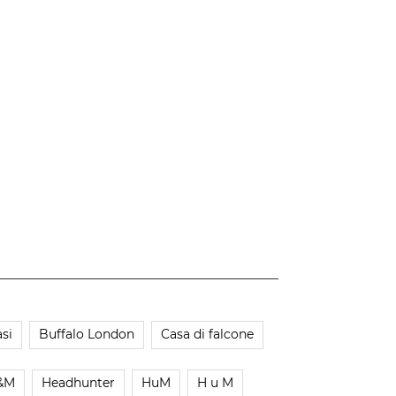
si
Buffalo London
Casa di falcone
&M
Headhunter
HuM
H u M