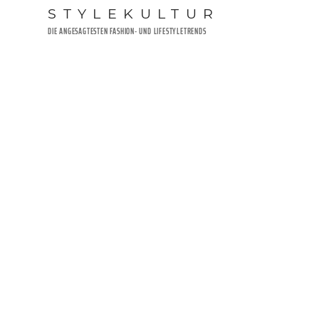
Zum
STYLEKULTUR
Inhalt
DIE ANGESAGTESTEN FASHION- UND LIFESTYLETRENDS
springen