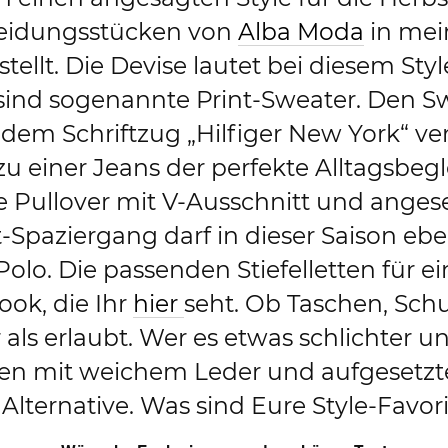
eidungsstücken von
Alba Moda
in mei
lt. Die Devise lautet bei diesem Style
 sind sogenannte Print-Sweater. Den S
it dem Schriftzug „Hilfiger New York“ v
zu einer Jeans der perfekte Alltagsbegle
he Pullover mit V-Ausschnitt und ange
t-Spaziergang darf in dieser Saison eb
lo. Die passenden Stiefelletten für ein
ook, die Ihr
hier
seht. Ob Taschen, Sch
 als erlaubt. Wer es etwas schlichter u
etten mit weichem Leder und aufgesetz
Alternative. Was sind Eure Style-Favori