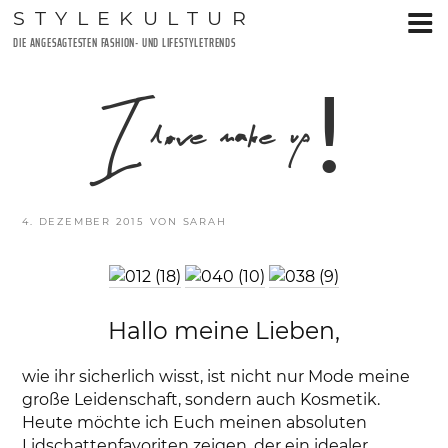
Zum
STYLEKULTUR
Inhalt
DIE ANGESAGTESTEN FASHION- UND LIFESTYLETRENDS
springen
I love make up!
VERÖFFENTLICHT
4. DEZEMBER 2015
VON
SARAH
AM
Hallo meine Lieben,
wie ihr sicherlich wisst, ist nicht nur Mode meine
große Leidenschaft, sondern auch Kosmetik.
Heute möchte ich Euch meinen absoluten
Lidschattenfavoriten zeigen, der ein idealer