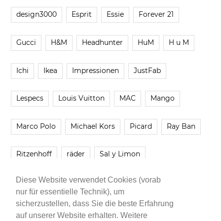
design3000
Esprit
Essie
Forever 21
Gucci
H&M
Headhunter
HuM
H u M
Ichi
Ikea
Impressionen
JustFab
Lespecs
Louis Vuitton
MAC
Mango
Marco Polo
Michael Kors
Picard
Ray Ban
Ritzenhoff
räder
Sal y Limon
Diese Website verwendet Cookies (vorab
Smartbuyglasses
smash!
Steve Madden
nur für essentielle Technik), um
sicherzustellen, dass Sie die beste Erfahrung
Westwing
Younique
Zalando
Zara
auf unserer Website erhalten. Weitere