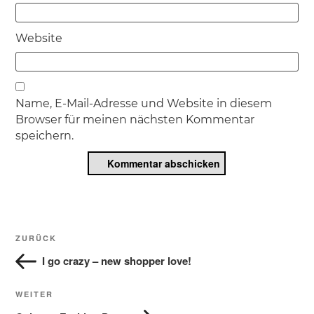
Website
Name, E-Mail-Adresse und Website in diesem
Browser für meinen nächsten Kommentar
speichern.
Beitragsnavigation
Vorheriger
ZURÜCK
Beitrag
I go crazy – new shopper love!
Nächster
WEITER
Beitrag