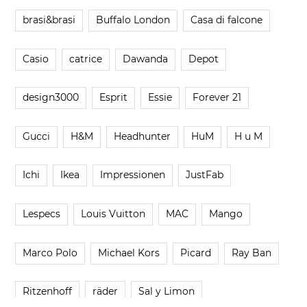
brasi&brasi
Buffalo London
Casa di falcone
Casio
catrice
Dawanda
Depot
design3000
Esprit
Essie
Forever 21
Gucci
H&M
Headhunter
HuM
H u M
Ichi
Ikea
Impressionen
JustFab
Lespecs
Louis Vuitton
MAC
Mango
Marco Polo
Michael Kors
Picard
Ray Ban
Ritzenhoff
räder
Sal y Limon