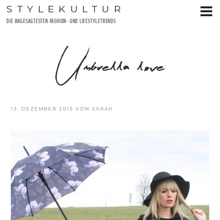
Zum
STYLEKULTUR
Inhalt
DIE ANGESAGTESTEN FASHION- UND LIFESTYLETRENDS
springen
Umbrella love
VERÖFFENTLICHT
13. DEZEMBER 2015
VON
SARAH
AM