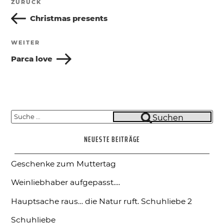
ZURÜCK
Vorheriger
Beitrag
Christmas presents
WEITER
Nächster
Beitrag
Parca love
Suche
Suchen
nach:
NEUESTE BEITRÄGE
Geschenke zum Muttertag
Weinliebhaber aufgepasst….
Hauptsache raus… die Natur ruft.
Schuhliebe 2
Schuhliebe