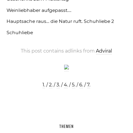
Weinliebhaber aufgepasst….
Hauptsache raus… die Natur ruft.
Schuhliebe 2
Schuhliebe
This post contains adlinks from
Adviral
1.
/
2.
/
3.
/
4.
/
5.
/
6.
/
7.
THEMEN