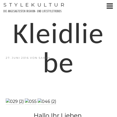
Zum
STYLEKULTUR
Inhalt
DIE ANGESAGTESTEN FASHION- UND LIFESTYLETRENDS
springen
Kleidlie
be
VERÖFFENTLICHT
27. JUNI 2016
VON
SARAH
AM
Hallo Ihr Lieben,