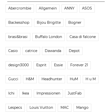
Abercrombie
Allgemein
ANNY
ASOS
Backesshop
Bijou Brigitte
Bogner
brasi&brasi
Buffalo London
Casa di falcone
Casio
catrice
Dawanda
Depot
design3000
Esprit
Essie
Forever 21
Gucci
H&M
Headhunter
HuM
H u M
Ichi
Ikea
Impressionen
JustFab
Lespecs
Louis Vuitton
MAC
Mango