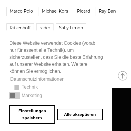
Marco Polo
Michael Kors
Picard
Ray Ban
Ritzenhoff
räder
Sal y Limon
Diese Website verwendet Cookies (vorab
Smartbuyglasses
smash!
Steve Madden
nur für essentielle Technik), um
sicherzustellen, dass Sie die beste Erfahrung
Westwing
Younique
Zalando
Zara
auf unserer Website erhalten. Weitere
können Sie ermöglichen.
Datenschutzinformationen
Technik
Marketing
Impressum
•
Datenschutzerklärung
© 2020 Dr. Sarah Schwab-Jung
Einstellungen
Alle akzeptieren
speichern