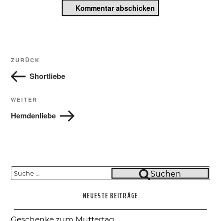
Beitragsnavigation
Vorheriger
ZURÜCK
Beitrag
Shortliebe
Nächster
WEITER
Beitrag
Hemdenliebe
Suche
Suchen
nach:
NEUESTE BEITRÄGE
Geschenke zum Muttertag