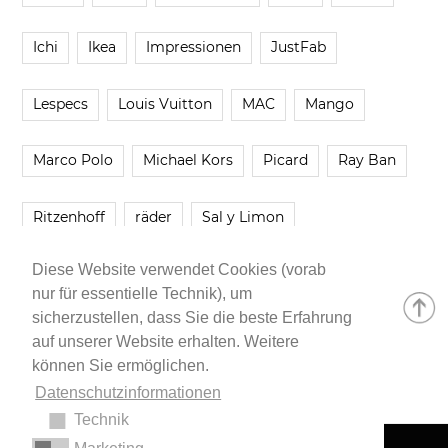
Ichi
Ikea
Impressionen
JustFab
Lespecs
Louis Vuitton
MAC
Mango
Marco Polo
Michael Kors
Picard
Ray Ban
Ritzenhoff
räder
Sal y Limon
Diese Website verwendet Cookies (vorab
Smartbuyglasses
smash!
Steve Madden
nur für essentielle Technik), um
sicherzustellen, dass Sie die beste Erfahrung
Westwing
Younique
Zalando
Zara
auf unserer Website erhalten. Weitere
können Sie ermöglichen.
Datenschutzinformationen
Technik