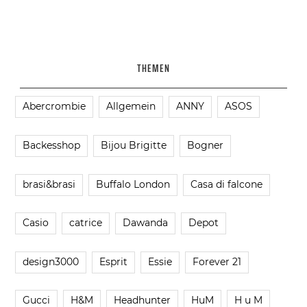
THEMEN
Abercrombie
Allgemein
ANNY
ASOS
Backesshop
Bijou Brigitte
Bogner
brasi&brasi
Buffalo London
Casa di falcone
Casio
catrice
Dawanda
Depot
design3000
Esprit
Essie
Forever 21
Gucci
H&M
Headhunter
HuM
H u M