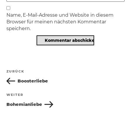
Name, E-Mail-Adresse und Website in diesem
Browser für meinen nächsten Kommentar
speichern.
Beitragsnavigation
ZURÜCK
Vorheriger
Beitrag
Boosterliebe
WEITER
Nächster
Beitrag
Bohemianliebe