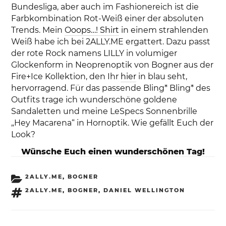
Bundesliga, aber auch im Fashionereich ist die
Farbkombination Rot-Weiß einer der absoluten
Trends. Mein
Ooops…! Shirt
in einem strahlenden
Weiß habe ich bei 2ALLY.ME ergattert. Dazu passt
der rote Rock namens LILLY in volumiger
Glockenform in Neoprenoptik von Bogner aus der
Fire+Ice Kollektion, den Ihr
hier
in blau seht,
hervorragend. Für das passende Bling* Bling* des
Outfits trage ich wunderschöne goldene
Sandaletten und meine LeSpecs Sonnenbrille
„Hey Macarena“ in Hornoptik. Wie gefällt Euch der
Look?
Wünsche Euch einen wunderschönen Tag!
KATEGORIEN
2ALLY.ME
,
BOGNER
SCHLAGWÖRTER
2ALLY.ME
,
BOGNER
,
DANIEL WELLINGTON